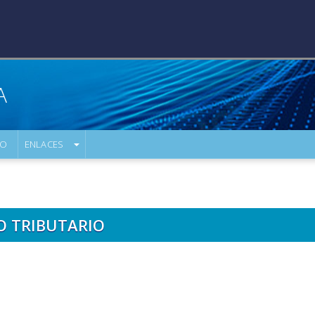
A
IO
ENLACES
O TRIBUTARIO