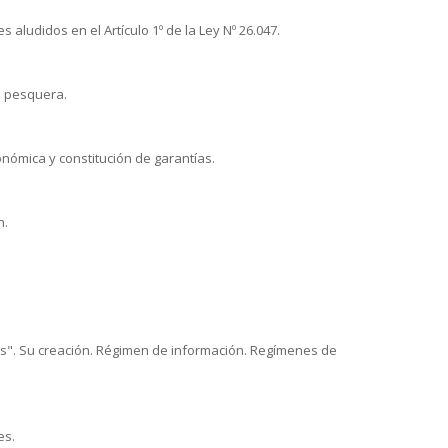
aludidos en el Artículo 1º de la Ley Nº 26.047.
a pesquera.
ómica y constitución de garantías.
n.
s". Su creación. Régimen de información. Regímenes de
es.