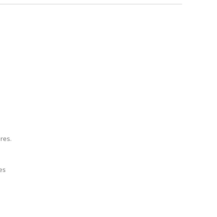
res.
es