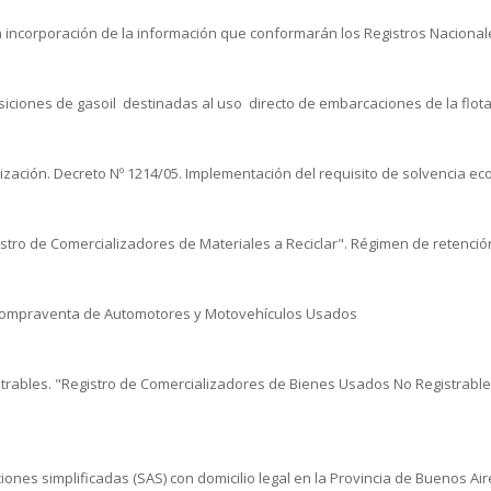
a incorporación de la información que conformarán los Registros Nacionales 
isiciones de gasoil destinadas al uso directo de embarcaciones de la flot
ión. Decreto Nº 1214/05. Implementación del requisito de solvencia econ
stro de Comercializadores de Materiales a Reciclar". Régimen de retenció
la Compraventa de Automotores y Motovehículos Usados
trables. "Registro de Comercializadores de Bienes Usados No Registrable
iones simplificadas (SAS) con domicilio legal en la Provincia de Buenos Air