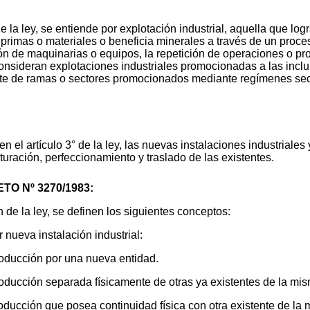
la ley, se entiende por explotación industrial, aquella que logra
 primas o materiales o beneficia minerales a través de un proce
ión de maquinarias o equipos, la repetición de operaciones o pr
e consideran explotaciones industriales promocionadas a las inc
rate de ramas o sectores promocionados mediante regímenes sec
l artículo 3° de la ley, las nuevas instalaciones industriales 
cturación, perfeccionamiento y traslado de las existentes.
ETO Nº 3270/1983:
 de la ley, se definen los siguientes conceptos:
 nueva instalación industrial:
roducción por una nueva entidad.
oducción separada físicamente de otras ya existentes de la mis
oducción que posea continuidad física con otra existente de la 