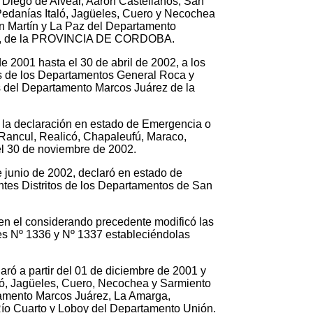
 Diego de Alvear, Aarón Castellanos, San
edanías Italó, Jagüeles, Cuero y Necochea
n Martín y La Paz del Departamento
ión, de la PROVINCIA DE CORDOBA.
e 2001 hasta el 30 de abril de 2002, a los
 de los Departamentos General Roca y
 del Departamento Marcos Juárez de la
 la declaración en estado de Emergencia o
 Rancul, Realicó, Chapaleufú, Maraco,
el 30 de noviembre de 2002.
junio de 2002, declaró en estado de
ntes Distritos de los Departamentos de San
en el considerando precedente modificó las
les Nº 1336 y Nº 1337 estableciéndolas
 a partir del 01 de diciembre de 2001 y
ló, Jagüeles, Cuero, Necochea y Sarmiento
amento Marcos Juárez, La Amarga,
ío Cuarto y Loboy del Departamento Unión.