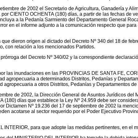
 setiembre de 2002 el Secretario de Agricultura, Ganadería 
 por CIENTO OCHENTA (180) días, a partir de las fechas de venc
incluya a la Pedanía Sarmiento del Departamento General Roca 
n error en el informe adjunto a la comunicación respecto que pa
s que dieron origen al dictado del Decreto Nº 340 del 18 de feb
to, con relación a los mencionados Partidos.
a prórroga del Decreto Nº 340/02 y la correspondiente declara
a por las inundaciones en las PROVINCIAS DE SANTA FE, COR
ad agropecuaria a determinados Distritos, Pedanías y Departam
d agropecuaria a otros Distritos, Pedanías y Departamentos de 
iembre de 2002, la Dirección General de Asuntos Jurídicos 
A (180) días que establece la Ley Nº 24.959 debe ser conside
r Dictamen Nº 19.236 del 17 de septiembre de 2002 la mencio
den acotarse al sector requerido por el Poder Ejecutivo Provin
L INTERIOR, para que adopte las medidas pertinentes, en el m
icos del MINISTERIO DEL INTERIOR ha tomado la debida interve