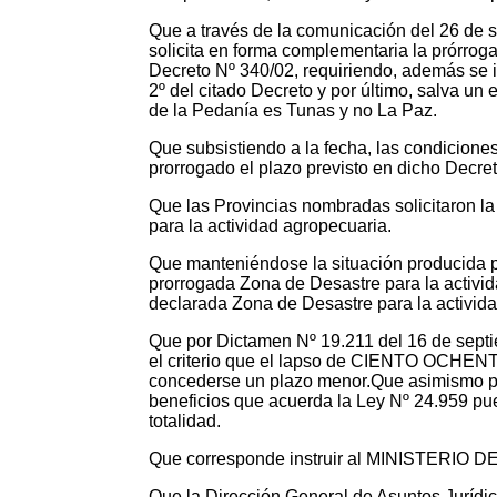
Que a través de la comunicación del 26 de
solicita en forma complementaria la prórroga
Decreto Nº 340/02, requiriendo, además se 
2º del citado Decreto y por último, salva u
de la Pedanía es Tunas y no La Paz.
Que subsistiendo a la fecha, las condicione
prorrogado el plazo previsto en dicho Decre
Que las Provincias nombradas solicitaron l
para la actividad agropecuaria.
Que manteniéndose la situación producid
prorrogada Zona de Desastre para la activid
declarada Zona de Desastre para la activida
Que por Dictamen Nº 19.211 del 16 de sept
el criterio que el lapso de CIENTO OCHENT
concederse un plazo menor.Que asimismo po
beneficios que acuerda la Ley Nº 24.959 pue
totalidad.
Que corresponde instruir al MINISTERIO DE
Que la Dirección General de Asuntos Juríd