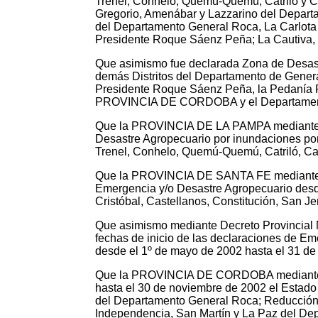
Trenel, Conhelo, Quemú-Quemú, Catriló y C
Gregorio, Amenábar y Lazzarino del Depar
del Departamento General Roca, La Carlota
Presidente Roque Sáenz Peña; La Cautiva
Que asimismo fue declarada Zona de Desastre
demás Distritos del Departamento de Gene
Presidente Roque Sáenz Peña, la Pedanía 
PROVINCIA DE CORDOBA y el Departament
Que la PROVINCIA DE LA PAMPA mediante el 
Desastre Agropecuario por inundaciones por
Trenel, Conhelo, Quemú-Quemú, Catriló, Cap
Que la PROVINCIA DE SANTA FE mediante los
Emergencia y/o Desastre Agropecuario desde
Cristóbal, Castellanos, Constitución, San J
Que asimismo mediante Decreto Provincial 
fechas de inicio de las declaraciones de E
desde el 1º de mayo de 2002 hasta el 31 de
Que la PROVINCIA DE CORDOBA mediante Dec
hasta el 30 de noviembre de 2002 el Estado
del Departamento General Roca; Reducción
Independencia, San Martín y La Paz del D