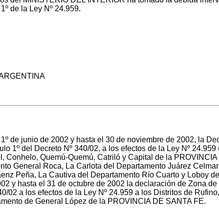
o 1º de la Ley Nº 24.959.
N ARGENTINA
el 1º de junio de 2002 y hasta el 30 de noviembre de 2002, la D
culo 1º del Decreto Nº 340/02, a los efectos de la Ley Nº 24.95
el, Conhelo, Quemú-Quemú, Catriló y Capital de la PROVINCIA 
to General Roca, La Carlota del Departamento Juárez Celman
enz Peña, La Cautiva del Departamento Río Cuarto y Loboy d
02 y hasta el 31 de octubre de 2002 la declaración de Zona de 
340/02 a los efectos de la Ley Nº 24.959 a los Distritos de Rufi
rtamento de General López de la PROVINCIA DE SANTA FE.