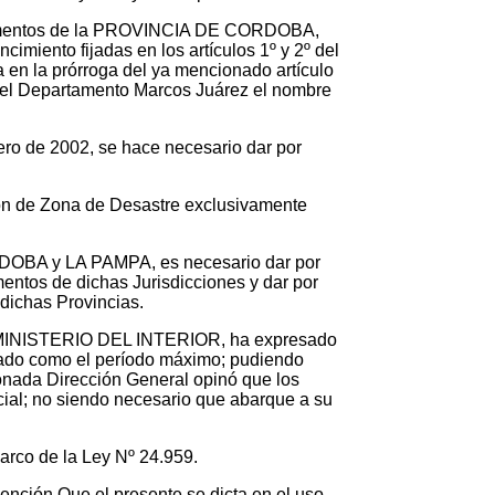
y Alimentos de la PROVINCIA DE CORDOBA,
imiento fijadas en los artículos 1º y 2º del
en la prórroga del ya mencionado artículo
ra el Departamento Marcos Juárez el nombre
rero de 2002, se hace necesario dar por
ción de Zona de Desastre exclusivamente
DOBA y LA PAMPA, es necesario dar por
entos de dichas Jurisdicciones y dar por
dichas Provincias.
del MINISTERIO DEL INTERIOR, ha expresado
rado como el período máximo; pudiendo
nada Dirección General opinó que los
cial; no siendo necesario que abarque a su
arco de la Ley Nº 24.959.
nción.Que el presente se dicta en el uso