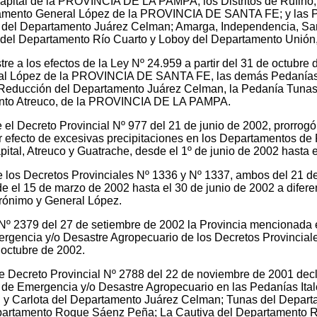
apital de la PROVINCIA DE LA PAMPA; los Distritos de Rufino,
tamento General López de la PROVINCIA DE SANTA FE; y las P
 del Departamento Juárez Celman; Amarga, Independencia, Sa
, del Departamento Río Cuarto y Loboy del Departamento Un
 a los efectos de la Ley Nº 24.959 a partir del 31 de octubre d
ral López de la PROVINCIA DE SANTA FE, las demás Pedanías
Reducción del Departamento Juárez Celman, la Pedanía Tunas
o Atreuco, de la PROVINCIA DE LA PAMPA.
Decreto Provincial Nº 977 del 21 de junio de 2002, prorrogó
 efecto de excesivas precipitaciones en los Departamentos de
ital, Atreuco y Guatrache, desde el 1º de junio de 2002 hasta 
 Decretos Provinciales Nº 1336 y Nº 1337, ambos del 21 de 
 el 15 de marzo de 2002 hasta el 30 de junio de 2002 a difere
erónimo y General López.
Nº 2379 del 27 de setiembre de 2002 la Provincia mencionada 
mergencia y/o Desastre Agropecuario de los Decretos Provincia
 octubre de 2002.
reto Provincial Nº 2788 del 22 de noviembre de 2001 declaró
 de Emergencia y/o Desastre Agropecuario en las Pedanías Ita
 y Carlota del Departamento Juárez Celman; Tunas del Depart
epartamento Roque Sáenz Peña; La Cautiva del Departamento R