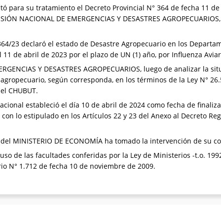
ó para su tratamiento el Decreto Provincial N° 364 de fecha 11 de 
ISIÓN NACIONAL DE EMERGENCIAS Y DESASTRES AGROPECUARIOS, a lo
 364/23 declaró el estado de Desastre Agropecuario en los Depart
 11 de abril de 2023 por el plazo de UN (1) año, por Influenza Avi
GENCIAS Y DESASTRES AGROPECUARIOS, luego de analizar la situa
agropecuario, según corresponda, en los términos de la Ley N° 26.5
 del CHUBUT.
cional estableció el día 10 de abril de 2024 como fecha de finaliza
con lo estipulado en los Artículos 22 y 23 del Anexo al Decreto Re
e del MINISTERIO DE ECONOMÍA ha tomado la intervención de su c
so de las facultades conferidas por la Ley de Ministerios -t.o. 1992
rio N° 1.712 de fecha 10 de noviembre de 2009.