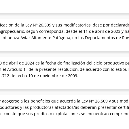
licación de la Ley Nº 26.509 y sus modificatorias, dase por declara
ropecuario, según corresponda, desde el 11 de abril de 2023 y hast
r Influenza Aviar Altamente Patógena, en los Departamentos de Ra
de abril de 2024 es la fecha de finalización del ciclo productivo 
 el Artículo 1° de la presente resolución, de acuerdo con lo estipul
1.712 de fecha 10 de noviembre de 2009.
 acogerse a los beneficios que acuerda la Ley N° 26.509 y sus modi
productores y las productoras afectados/as deberán presentar certi
ue conste que sus predios o explotaciones se encuentran comprend