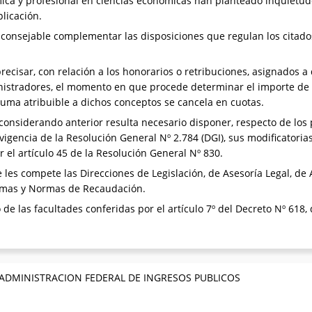
ica y profesional en ciencias económicas han planteado inquietude
licación.
consejable complementar las disposiciones que regulan los citados
ecisar, con relación a los honorarios o retribuciones, asignados a
inistradores, el momento en que procede determinar el importe de l
uma atribuible a dichos conceptos se cancela en cuotas.
 considerando anterior resulta necesario disponer, respecto de los
vigencia de la Resolución General Nº 2.784 (DGI), sus modificatori
r el artículo 45 de la Resolución General Nº 830.
les compete las Direcciones de Legislación, de Asesoría Legal, de 
ramas y Normas de Recaudación.
 de las facultades conferidas por el artículo 7º del Decreto Nº 618,
 ADMINISTRACION FEDERAL DE INGRESOS PUBLICOS