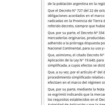
de la población argentina en la regi
Que el Decreto N° 727 del 22 de octu
obligaciones acordados en el marco 
radicadas en la Provincia de Tierra d
referido decreto, siempre que hubie
Que, por su parte, el Decreto Nº 33
mercaderías originarias, producidas
adherido a la prórroga dispuesta po
Nacional Continental, para su uso y
Que, asimismo, el citado Decreto Nº
Aplicación de la Ley N° 19.640, par
simplificada, a cuyos efectos se dict
Que, a su vez, por el artículo 4° d
procedimiento simplificado relativo
efectúen en el marco del régimen si
Que, por su parte, mediante la Not
se esgrimió indicando que la merca
los requisitos establecidos en el D
Autoridad de Aplicación y por la Ag