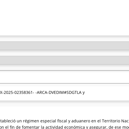
º EX-2025-02358361- -ARCA-DVEDIM#SDGTLA y
ableció un régimen especial fiscal y aduanero en el Territorio Naci
 con el fin de fomentar la actividad económica y asegurar, de ese 