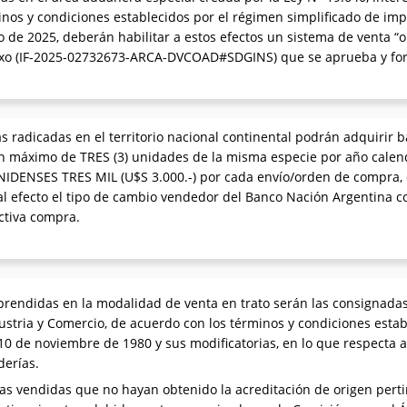
inos y condiciones establecidos por el régimen simplificado de i
 de 2025, deberán habilitar a estos efectos un sistema de venta “o
exo (IF-2025-02732673-ARCA-DVCOAD#SDGINS) que se aprueba y for
 radicadas en el territorio nacional continental podrán adquirir 
n máximo de TRES (3) unidades de la misma especie por año calenda
DENSES TRES MIL (U$S 3.000.-) por cada envío/orden de compra,
al efecto el tipo de cambio vendedor del Banco Nación Argentina co
ectiva compra.
rendidas en la modalidad de venta en trato serán las consignadas 
dustria y Comercio, de acuerdo con los términos y condiciones esta
 10 de noviembre de 1980 y sus modificatorias, en lo que respecta 
derías.
as vendidas que no hayan obtenido la acreditación de origen perti