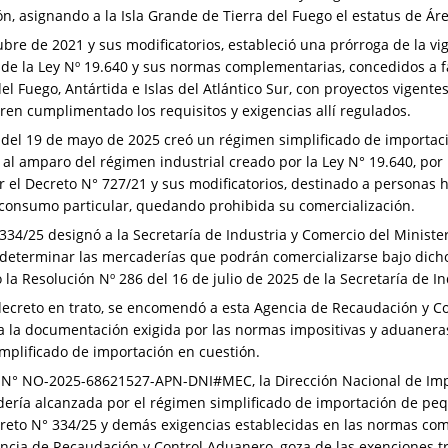
ón, asignando a la Isla Grande de Tierra del Fuego el estatus de Á
bre de 2021 y sus modificatorios, estableció una prórroga de la vi
de la Ley Nº 19.640 y sus normas complementarias, concedidos a fa
el Fuego, Antártida e Islas del Atlántico Sur, con proyectos vigente
ren cumplimentado los requisitos y exigencias allí regulados.
4 del 19 de mayo de 2025 creó un régimen simplificado de importa
 al amparo del régimen industrial creado por la Ley N° 19.640, po
r el Decreto N° 727/21 y sus modificatorios, destinado a personas 
 consumo particular, quedando prohibida su comercialización.
 334/25 designó a la Secretaría de Industria y Comercio del Minist
a determinar las mercaderías que podrán comercializarse bajo dic
ó la Resolución Nº 286 del 16 de julio de 2025 de la Secretaría de I
el decreto en trato, se encomendó a esta Agencia de Recaudación y 
 a la documentación exigida por las normas impositivas y aduanera
mplificado de importación en cuestión.
a N° NO-2025-68621527-APN-DNI#MEC, la Dirección Nacional de Imp
dería alcanzada por el régimen simplificado de importación de pe
ecreto N° 334/25 y demás exigencias establecidas en las normas co
encia de Recaudación y Control Aduanero, goza de las exenciones tr