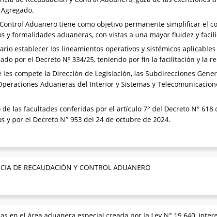
r Agregado.
ontrol Aduanero tiene como objetivo permanente simplificar el co
s y formalidades aduaneras, con vistas a una mayor fluidez y facil
rio establecer los lineamientos operativos y sistémicos aplicables
o por el Decreto Nº 334/25, teniendo por fin la facilitación y la r
les compete la Dirección de Legislación, las Subdirecciones Genera
peraciones Aduaneras del Interior y Sistemas y Telecomunicacione
 de las facultades conferidas por el artículo 7° del Decreto N° 618 
s y por el Decreto N° 953 del 24 de octubre de 2024.
ENCIA DE RECAUDACIÓN Y CONTROL ADUANERO
s en el área aduanera especial creada por la Ley N° 19.640, inter