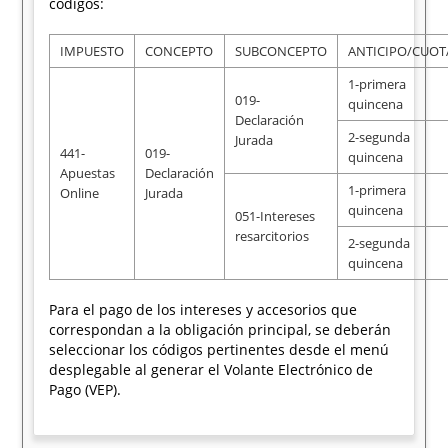
códigos:
IMPUESTO
CONCEPTO
SUBCONCEPTO
ANTICIPO/CUOT
1-primera
019-
quincena
Declaración
2-segunda
Jurada
441-
019-
quincena
Apuestas
Declaración
1-primera
Online
Jurada
quincena
051-Intereses
resarcitorios
2-segunda
quincena
Para el pago de los intereses y accesorios que
correspondan a la obligación principal, se deberán
seleccionar los códigos pertinentes desde el menú
desplegable al generar el Volante Electrónico de
Pago (VEP).