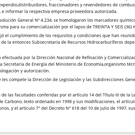
 expendio,distribuidores, fraccionadores y revendedores de combust
 e informar la respectiva empresa proveedora autorizada.
Resolución General Nº 4.234, se homologaron los marcadores quími
sma para su comercialización por el lapso de TREINTA Y SEIS (36) 
jó el cumplimiento de los requisitos y condiciones que han reuni
 de la entonces Subsecretaría de Recursos Hidrocarburíferos depen
efectuada por la Dirección Nacional de Refinación y Comercializa
a Secretaría de Energía del Ministerio de Economía,organismo téc
ologación y autorización.
les compete la Dirección de Legislación y las Subdirecciones Gene
 de las facultades conferidas por el artículo 14 del Título III de la
e Carbono, texto ordenado en 1998 y sus modificaciones, el artícul
ios, y el artículo 7° del Decreto N° 618 del 10 de julio de 1997, su