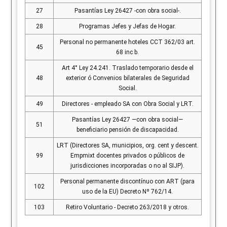
27
Pasantías Ley 26427 -con obra social-.
28
Programas Jefes y Jefas de Hogar.
Personal no permanente hoteles CCT 362/03 art.
45
68 inc b.
Art 4° Ley 24.241. Traslado temporario desde el
48
exterior ó Convenios bilaterales de Seguridad
Social.
49
Directores - empleado SA con Obra Social y LRT.
Pasantías Ley 26427 —con obra social—
51
beneficiario pensión de discapacidad.
LRT (Directores SA, municipios, org. cent y descent.
99
Empmixt docentes privados o públicos de
jurisdicciones incorporadas o no al SIJP).
Personal permanente discontínuo con ART (para
102
uso de la EU) Decreto Nº 762/14.
103
Retiro Voluntario - Decreto 263/2018 y otros.