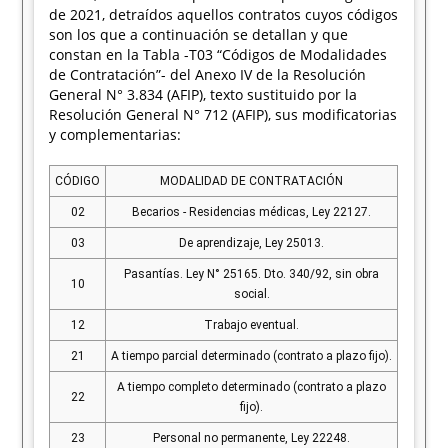
de 2021, detraídos aquellos contratos cuyos códigos
son los que a continuación se detallan y que
constan en la Tabla -T03 “Códigos de Modalidades
de Contratación”- del Anexo IV de la Resolución
General N° 3.834 (AFIP), texto sustituido por la
Resolución General N° 712 (AFIP), sus modificatorias
y complementarias:
CÓDIGO
MODALIDAD DE CONTRATACIÓN
02
Becarios - Residencias médicas, Ley 22127.
03
De aprendizaje, Ley 25013.
Pasantías. Ley N° 25165. Dto. 340/92, sin obra
10
social.
12
Trabajo eventual.
21
A tiempo parcial determinado (contrato a plazo fijo).
A tiempo completo determinado (contrato a plazo
22
fijo).
23
Personal no permanente, Ley 22248.