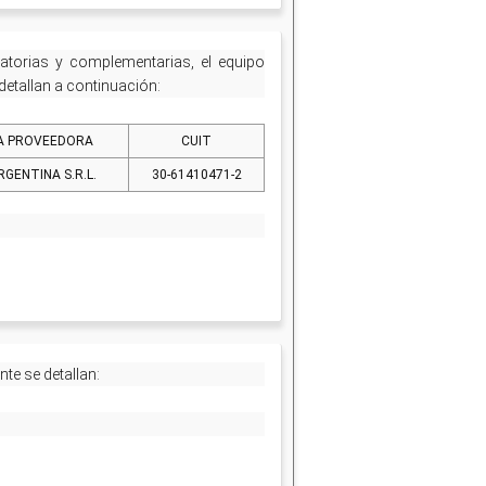
atorias y complementarias, el equipo
etallan a continuación:
A PROVEEDORA
CUIT
GENTINA S.R.L.
30-61410471-2
e se detallan: