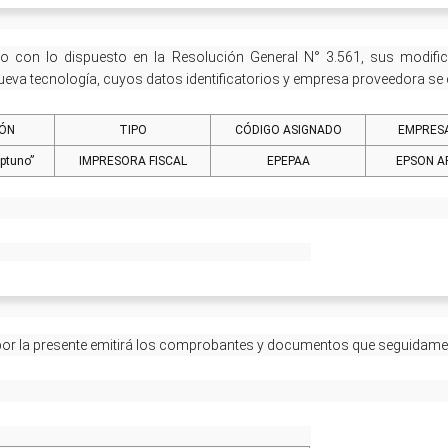
 con lo dispuesto en la Resolución General N° 3.561, sus modific
eva tecnología, cuyos datos identificatorios y empresa proveedora se d
IÓN
TIPO
CÓDIGO ASIGNADO
EMPRES
ptuno”
IMPRESORA FISCAL
EPEPAA
EPSON AR
or la presente emitirá los comprobantes y documentos que seguidament