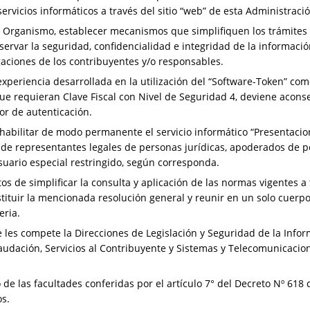
servicios informáticos a través del sitio “web” de esta Administraci
 Organismo, establecer mecanismos que simplifiquen los trámites 
servar la seguridad, confidencialidad e integridad de la informaci
igaciones de los contribuyentes y/o responsables.
experiencia desarrollada en la utilización del “Software-Token” co
 que requieran Clave Fiscal con Nivel de Seguridad 4, deviene acons
r de autenticación.
habilitar de modo permanente el servicio informático “Presentacio
r de representantes legales de personas jurídicas, apoderados de
usuario especial restringido, según corresponda.
s de simplificar la consulta y aplicación de las normas vigentes a
stituir la mencionada resolución general y reunir en un solo cuerpo
eria.
les compete la Direcciones de Legislación y Seguridad de la Infor
audación, Servicios al Contribuyente y Sistemas y Telecomunicacion
 de las facultades conferidas por el artículo 7° del Decreto Nº 618 
os.