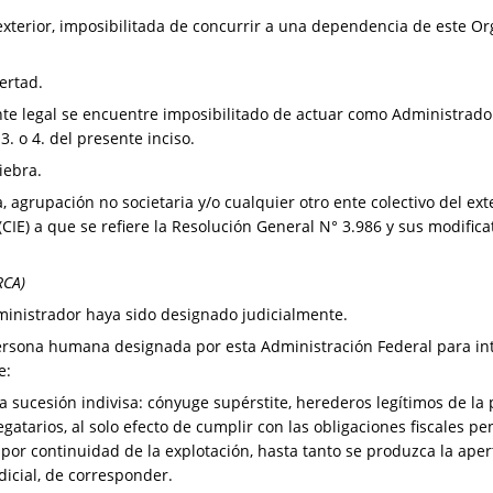
xterior, imposibilitada de concurrir a una dependencia de este Or
ertad.
nte legal se encuentre imposibilitado de actuar como Administrado
3. o 4. del presente inciso.
iebra.
agrupación no societaria y/o cualquier otro ente colectivo del exter
 (CIE) a que se refiere la Resolución General N° 3.986 y sus modifica
RCA)
ministrador haya sido designado judicialmente.
 persona humana designada por esta Administración Federal para i
e:
a sucesión indivisa: cónyuge supérstite, herederos legítimos de la 
egatarios, al solo efecto de cumplir con las obligaciones fiscales p
por continuidad de la explotación, hasta tanto se produzca la apert
icial, de corresponder.