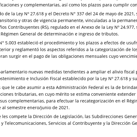
ficaciones y complementarias, así como los plazos para cumplir co
do de la Ley Nº 27.618 y el Decreto N° 337 del 24 de mayo de 2021,
ansitorio y otras de vigencia permanente, vinculadas a la permane
os Contribuyentes (RS), regulado en el Anexo de la Ley Nº 24.977, 
 Régimen General de determinación e ingreso de tributos.
° 5.003 estableció el procedimiento y los plazos a efectos de usufr
erior y reglamentó los aspectos referidos a la categorización de l
eran surgir en el pago de las obligaciones mensuales cuyo vencim
rlamentario nuevas medidas tendientes a ampliar el alivio fiscal
enimiento e Inclusión Fiscal establecido por la Ley Nº 27.618 y s
 que le cabe asumir a esta Administración Federal es la de brindar
ciones tributarias, en cuyo mérito se estima conveniente extender 
y sus complementarias, para efectuar la recategorización en el Ré
 al semestre enero/junio de 2021.
les compete la Dirección de Legislación, las Subdirecciones Genera
 y Telecomunicaciones, Servicios al Contribuyente y la Dirección G