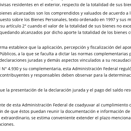
sas residentes en el exterior, respecto de la totalidad de sus bien
 bienes alcanzados son los comprendidos y valuados de acuerdo a l
Impuesto sobre los Bienes Personales, texto ordenado en 1997 y sus 
 su artículo 2° cuando el valor de la totalidad de sus bienes no 
, quedando alcanzados por dicho aporte la totalidad de los bienes
rma establece que la aplicación, percepción y fiscalización del apor
Públicos, a la que se faculta a dictar las normas complementarias 
 declaraciones juradas y demás aspectos vinculados a su recaudaci
N° 4.930 y su complementaria, esta Administración Federal reguló
contribuyentes y responsables deben observar para la determinació
 la presentación de la declaración jurada y el pago del saldo res
te de esta Administración Federal de coadyuvar al cumplimiento de
fin de que éstos puedan reunir la documentación e información de
y extraordinario, se estima conveniente extender el plazo menciona
aciones.