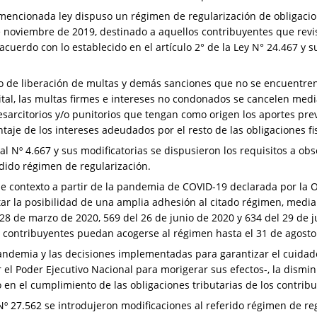
a mencionada ley dispuso un régimen de regularización de obligacio
e noviembre de 2019, destinado a aquellos contribuyentes que revis
erdo con lo establecido en el artículo 2° de la Ley N° 24.467 y su
io de liberación de multas y demás sanciones que no se encuentren
tal, las multas firmes e intereses no condonados se cancelen media
resarcitorios y/o punitorios que tengan como origen los aportes pr
aje de los intereses adeudados por el resto de las obligaciones fi
l Nº 4.667 y sus modificatorias se dispusieron los requisitos a obs
udido régimen de regularización.
e contexto a partir de la pandemia de COVID-19 declarada por la 
tar la posibilidad de una amplia adhesión al citado régimen, media
28 de marzo de 2020, 569 del 26 de junio de 2020 y 634 del 29 de j
 contribuyentes puedan acogerse al régimen hasta el 31 de agosto 
andemia y las decisiones implementadas para garantizar el cuidad
el Poder Ejecutivo Nacional para morigerar sus efectos-, la disminu
en el cumplimiento de las obligaciones tributarias de los contrib
º 27.562 se introdujeron modificaciones al referido régimen de re