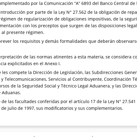
 complementado por la Comunicación “A” 6893 del Banco Central de 
introducción por parte de la Ley N° 27.562 de la obligación de repa
 régimen de regularización de obligaciones impositivas, de la segur
amentación con los preceptos que surgen de las disposiciones legal
 al presente régimen.
ever los requisitos y demás formalidades que deberán observarse a
terpretación de las normas atinentes a esta materia, se considera co
ia explicitados en el Anexo I.
les compete la Dirección de Legislación, las Subdirecciones Genera
 y Telecomunicaciones, Servicios al Contribuyente, Coordinación Téc
ursos de la Seguridad Social y Técnico Legal Aduanera, y las Direcc
e Aduanas.
 de las facultades conferidas por el artículo 17 de la Ley N° 27.541
0 de julio de 1997, sus modificatorios y sus complementarios.