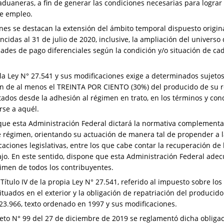
y aduaneras, a fin de generar las condiciones necesarias para lograr
de empleo.
nes se destacan la extensión del ámbito temporal dispuesto origin
ncidas al 31 de julio de 2020, inclusive, la ampliación del univers
des de pago diferenciales según la condición y/o situación de cada
e la Ley N° 27.541 y sus modificaciones exige a determinados sujeto
ión de al menos el TREINTA POR CIENTO (30%) del producido de su rea
tados desde la adhesión al régimen en trato, en los términos y co
rse a aquél.
 que esta Administración Federal dictará la normativa complement
e régimen, orientando su actuación de manera tal de propender a 
aciones legislativas, entre los que cabe contar la recuperación de l
ajo. En este sentido, dispone que esta Administración Federal ade
gimen de todos los contribuyentes.
 Título IV de la propia Ley N° 27.541, referido al impuesto sobre l
ituados en el exterior y la obligación de repatriación del producido
° 23.966, texto ordenado en 1997 y sus modificaciones.
ecreto N° 99 del 27 de diciembre de 2019 se reglamentó dicha obligac