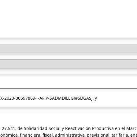
 EX-2020-00597869- -AFIP-SADMDILEGI#SDGASJ, y
° 27.541, de Solidaridad Social y Reactivación Productiva en el Mar
mica, financiera, fiscal, administrativa, previsional, tarifaria, ener