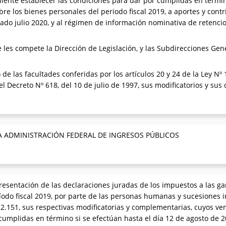
niente establecer las condiciones para dar por cumplidas en térmi
bre los bienes personales del periodo fiscal 2019, a aportes y contr
ado julio 2020, y al régimen de información nominativa de retenci
les compete la Dirección de Legislación, y las Subdirecciones Gene
 de las facultades conferidas por los artículos 20 y 24 de la Ley N
del Decreto Nº 618, del 10 de julio de 1997, sus modificatorios y su
A ADMINISTRACIÓN FEDERAL DE INGRESOS PÚBLICOS
resentación de las declaraciones juradas de los impuestos a las ga
íodo fiscal 2019, por parte de las personas humanas y sucesiones 
2.151, sus respectivas modificatorias y complementarias, cuyos ven
umplidas en término si se efectúan hasta el día 12 de agosto de 20