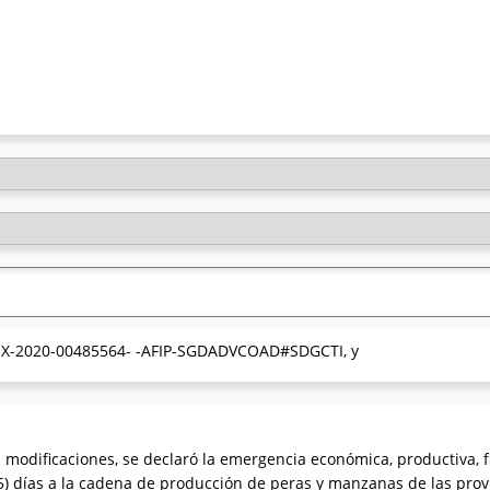
° EX-2020-00485564- -AFIP-SGDADVCOAD#SDGCTI, y
modificaciones, se declaró la emergencia económica, productiva, fi
días a la cadena de producción de peras y manzanas de las provi