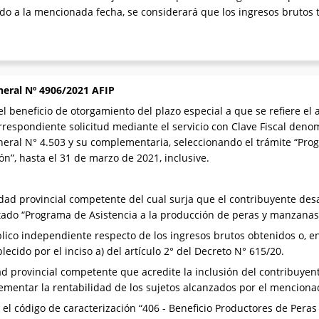
ado a la mencionada fecha, se considerará que los ingresos brutos 
neral Nº 4906/2021 AFIP
l beneficio de otorgamiento del plazo especial a que se refiere el a
rrespondiente solicitud mediante el servicio con Clave Fiscal deno
eral N° 4.503 y su complementaria, seleccionando el trámite “Pro
n”, hasta el 31 de marzo de 2021, inclusive.
idad provincial competente del cual surja que el contribuyente desa
itado “Programa de Asistencia a la producción de peras y manzanas
lico independiente respecto de los ingresos brutos obtenidos o, e
lecido por el inciso a) del artículo 2° del Decreto N° 615/20.
dad provincial competente que acredite la inclusión del contribuye
crementar la rentabilidad de los sujetos alcanzados por el mencion
el código de caracterización “406 - Beneficio Productores de Peras