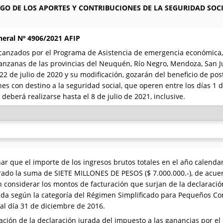
GO DE LOS APORTES Y CONTRIBUCIONES DE LA SEGURIDAD SOC
neral Nº 4906/2021 AFIP
canzados por el Programa de Asistencia de emergencia económica, pr
nzanas de las provincias del Neuquén, Río Negro, Mendoza, San Ju
22 de julio de 2020 y su modificación, gozarán del beneficio de po
nes con destino a la seguridad social, que operen entre los días 1 
deberá realizarse hasta el 8 de julio de 2021, inclusive.
ar que el importe de los ingresos brutos totales en el año calenda
ado la suma de SIETE MILLONES DE PESOS ($ 7.000.000.-), de acuerd
n considerar los montos de facturación que surjan de la declaració
da según la categoría del Régimen Simplificado para Pequeños Con
 al día 31 de diciembre de 2016.
ción de la declaración jurada del impuesto a las ganancias por el ci