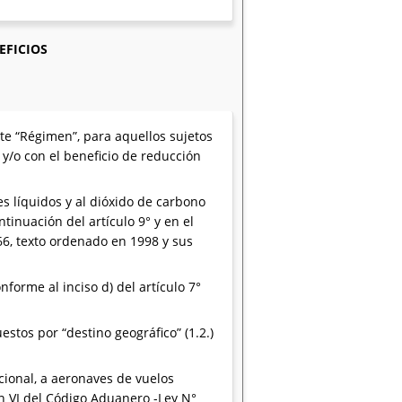
EFICIOS
te “Régimen”, para aquellos sujetos
y/o con el beneficio de reducción
s líquidos y al dióxido de carbono
ntinuación del artículo 9° y en el
966, texto ordenado en 1998 y sus
forme al inciso d) del artículo 7°
stos por “destino geográfico” (1.2.)
cional, a aeronaves de vuelos
ón VI del Código Aduanero -Ley N°