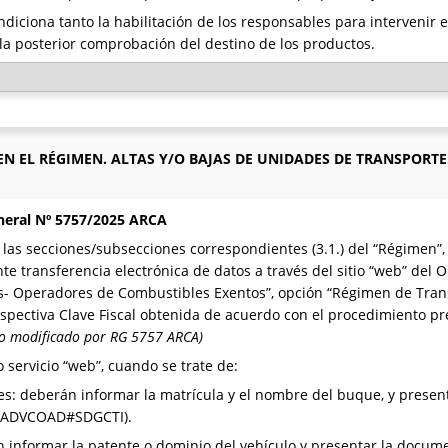
diciona tanto la habilitación de los responsables para intervenir 
la posterior comprobación del destino de los productos.
EN EL RÉGIMEN. ALTAS Y/O BAJAS DE UNIDADES DE TRANSPORTE
neral Nº 5757/2025 ARCA
 las secciones/subsecciones correspondientes (3.1.) del “Régimen”,
nte transferencia electrónica de datos a través del sitio “web” del 
es- Operadores de Combustibles Exentos”, opción “Régimen de Tran
 respectiva Clave Fiscal obtenida de acuerdo con el procedimiento p
fo modificado por RG 5757 ARCA)
o servicio “web”, cuando se trate de:
ales: deberán informar la matrícula y el nombre del buque, y prese
GDADVCOAD#SDGCTI).
án informar la patente o dominio del vehículo y presentar la docum