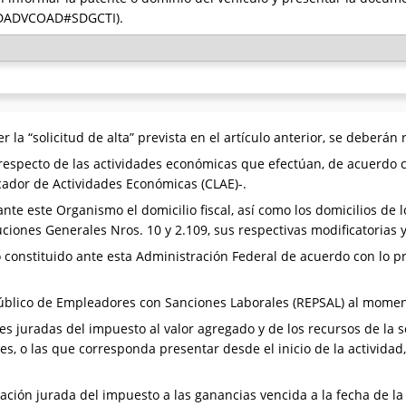
SGDADVCOAD#SDGCTI).
 la “solicitud de alta” prevista en el artículo anterior, se deberán 
 respecto de las actividades económicas que efectúan, de acuerdo c
icador de Actividades Económicas (CLAE)-.
nte este Organismo el domicilio fiscal, así como los domicilios de l
uciones Generales Nros. 10 y 2.109, sus respectivas modificatorias
co constituido ante esta Administración Federal de acuerdo con lo p
 Público de Empleadores con Sanciones Laborales (REPSAL) al moment
es juradas del impuesto al valor agregado y de los recursos de la 
les, o las que corresponda presentar desde el inicio de la actividad
ación jurada del impuesto a las ganancias vencida a la fecha de la 