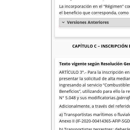
La incorporación en el “Régimen” con
el beneficio que corresponda, como 
Versiones Anteriores
CAPÍTULO C – INSCRIPCIÓN 
Texto vigente según Resolución Ge
ARTÍCULO 3°.- Para la inscripción en
presentar la solicitud de alta media
ingresando al servicio “Combustibl
Beneficios”, utilizando para ello la
N° 5.048 y sus modificatorias.
(párra
Adicionalmente, a través del referid
a) Transportistas marítimos o fluvi
Anexo II (IF-2020-00414365-AFIP-S
b) Transportistas terrestres: deber