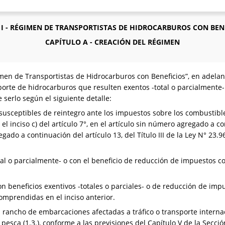
 I - RÉGIMEN DE TRANSPORTISTAS DE HIDROCARBUROS CON BEN
CAPÍTULO A - CREACIÓN DEL RÉGIMEN
en de Transportistas de Hidrocarburos con Beneficios”, en adelan
orte de hidrocarburos que resulten exentos -total o parcialmente- 
 serlo según el siguiente detalle:
susceptibles de reintegro ante los impuestos sobre los combustible
l inciso c) del artículo 7°, en el artículo sin número agregado a co
egado a continuación del artículo 13, del Título III de la Ley N° 23.
al o parcialmente- o con el beneficio de reducción de impuestos con
n beneficios exentivos -totales o parciales- o de reducción de impue
omprendidas en el inciso anterior.
 rancho de embarcaciones afectadas a tráfico o transporte interna
esca (1.3.), conforme a las previsiones del Capítulo V de la Secci