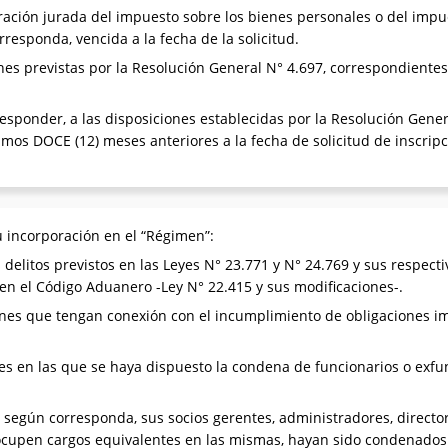
ración jurada del impuesto sobre los bienes personales o del impu
rresponda, vencida a la fecha de la solicitud.
es previstas por la Resolución General N° 4.697, correspondientes 
sponder, a las disposiciones establecidas por la Resolución Genera
imos DOCE (12) meses anteriores a la fecha de solicitud de inscripc
u incorporación en el “Régimen”:
delitos previstos en las Leyes N° 23.771 y N° 24.769 y sus respectiv
 en el Código Aduanero -Ley N° 22.415 y sus modificaciones-.
es que tengan conexión con el incumplimiento de obligaciones impo
s en las que se haya dispuesto la condena de funcionarios o exfun
, según corresponda, sus socios gerentes, administradores, directo
 ocupen cargos equivalentes en las mismas, hayan sido condenados 