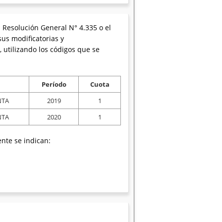
a Resolución General N° 4.335 o el
sus modificatorias y
 utilizando los códigos que se
Período
Cuota
NTA
2019
1
NTA
2020
1
nte se indican: