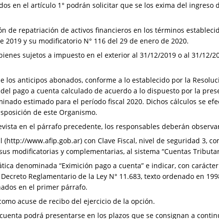
s en el artículo 1° podrán solicitar que se los exima del ingreso 
n de repatriación de activos financieros en los términos establecido
e 2019 y su modificatorio N° 116 del 29 de enero de 2020.
bienes sujetos a impuesto en el exterior al 31/12/2019 o al 31/12/2
e los anticipos abonados, conforme a lo establecido por la Resoluc
 del pago a cuenta calculado de acuerdo a lo dispuesto por la pr
inado estimado para el período fiscal 2020. Dichos cálculos se ef
isposición de este Organismo.
 prevista en el párrafo precedente, los responsables deberán observa
nal (http://www.afip.gob.ar) con Clave Fiscal, nivel de seguridad 3
sus modificatorias y complementarias, al sistema “Cuentas Tributar
ática denominada “Eximición pago a cuenta” e indicar, con carácter
el Decreto Reglamentario de la Ley N° 11.683, texto ordenado en 199
ados en el primer párrafo.
omo acuse de recibo del ejercicio de la opción.
a cuenta podrá presentarse en los plazos que se consignan a contin