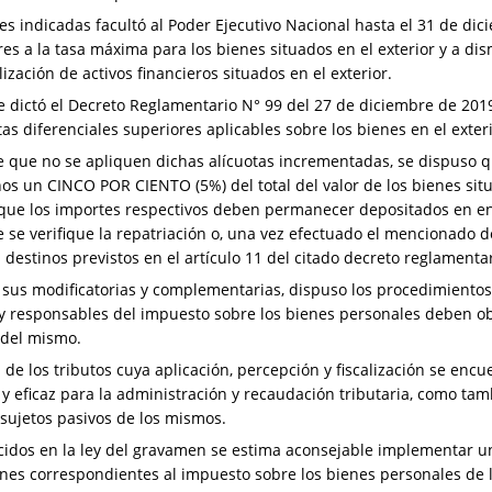
es indicadas facultó al Poder Ejecutivo Nacional hasta el 31 de dici
es a la tasa máxima para los bienes situados en el exterior y a dism
ización de activos financieros situados en el exterior.
e dictó el Decreto Reglamentario N° 99 del 27 de diciembre de 2019
as diferenciales superiores aplicables sobre los bienes en el exteri
de que no se apliquen dichas alícuotas incrementadas, se dispuso q
os un CINCO POR CIENTO (5%) del total del valor de los bienes situ
 que los importes respectivos deben permanecer depositados en ent
 se verifique la repatriación o, una vez efectuado el mencionado d
s destinos previstos en el artículo 11 del citado decreto reglamentar
 sus modificatorias y complementarias, dispuso los procedimientos
 y responsables del impuesto sobre los bienes personales deben o
 del mismo.
de los tributos cuya aplicación, percepción y fiscalización se enc
 y eficaz para la administración y recaudación tributaria, como tamb
sujetos pasivos de los mismos.
cidos en la ley del gravamen se estima aconsejable implementar u
ones correspondientes al impuesto sobre los bienes personales de l