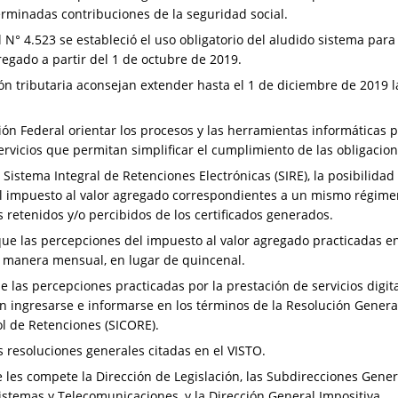
terminadas contribuciones de la seguridad social.
N° 4.523 se estableció el uso obligatorio del aludido sistema para
regado a partir del 1 de octubre de 2019.
n tributaria aconsejan extender hasta el 1 de diciembre de 2019 l
n Federal orientar los procesos y las herramientas informáticas para
vicios que permitan simplificar el cumplimiento de las obligacione
 Sistema Integral de Retenciones Electrónicas (SIRE), la posibilidad
l impuesto al valor agregado correspondientes a un mismo régimen, 
s retenidos y/o percibidos de los certificados generados.
e las percepciones del impuesto al valor agregado practicadas e
 manera mensual, en lugar de quincenal.
 las percepciones practicadas por la prestación de servicios digit
 ingresarse e informarse en los términos de la Resolución General 
l de Retenciones (SICORE).
s resoluciones generales citadas en el VISTO.
les compete la Dirección de Legislación, las Subdirecciones Gener
istemas y Telecomunicaciones, y la Dirección General Impositiva.