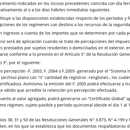
imiento indicadas en los incisos precedentes coincida con día feri
lativamente al o a los días hábiles inmediatos siguientes.
stituye a las disposiciones establecidas respecto de los períodos y 
pciones de los regímenes con destino a los recursos de la segurida
án ingresos a cuenta de los importes que se determinen por cada 
o no será de aplicación cuando se trate de percepciones del impues
es prestados por sujetos residentes o domiciliados en el exterior, e
rse conforme a lo previsto en el Artículo 5° de la Resolución Gener
o 3°, por el siguiente:
n o percepción -F. 2003, F. 2004 o F.2005- generado por el “Sistema 
e (archivo plano con “n” cantidad de registros -renglones-, los cual
rtificados). Asimismo, la emisión del F. 2005 podrá efectuarse a tr
e válido que acredite la retención y/o percepción efectuada.
uesto al valor agregado, podrá generarse un “Certificado Global”
o régimen, sujeto pasible y período quincenal (desde el día 1 al 1
culos 38, 31 y 50 de las Resoluciones Generales N° 3.873, N° 4.199 y
icten, en los que se establezca que los documentos respaldatorios