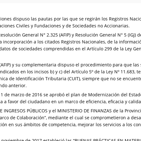
ciones dispuso las pautas por las que se regirán los Registros Nac
aciones Civiles y Fundaciones y de Sociedades no Accionarias.
solución General N° 2.325 (AFIP) y Resolución General N° 5 (IGJ) d
 incorporación a los citados Registros Nacionales, de la informació
 datos de sociedades comprendidas en el Artículo 299 de la Ley Ge
(AFIP) y su complementaria dispuso el procedimiento para que las 
dicados en los incisos b) y c) del Artículo 5º de la Ley Nº 11.683, 
nica de Identificación Tributaria (CUIT), siempre que no se encuent
ndo anterior.
1 de marzo de 2016 se aprobó el plan de Modernización del Estado,
a a favor del ciudadano en un marco de eficiencia, eficacia y calida
INGRESOS PÚBLICOS y el MINISTERIO DE FINANZAS de la Provincia 
arco de Colaboración”, mediante el cual se comprometieron a desa
tión en sus ámbitos de competencia, mejorar los servicios a los cont
e noviembre de 2017 estableció las “BUENAS PRÁCTICAS EN MATERI