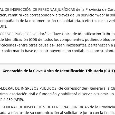
L DE INSPECCIÓN DE PERSONAS JURÍDICAS de la Provincia de Córd
ción, remitirá -de corresponder- a través de un servicio “web” la 
pañada de la documentación respaldatoria, a efectos de su verifi
UIT).
SOS PÚBLICOS validará la Clave Única de Identificación Tributari
e de Identificación (CDI) de todos los componentes, pudiendo bloque
caciones -entre otras causales-, sean inexistentes, pertenezcan a p
 conformar la base de contribuyentes no confiables o por suplantac
- Generación de la Clave Única de Identificación Tributaria (CUIT)
EDERAL DE INGRESOS PÚBLICOS -de corresponder- generará la Clav
ima, asociación civil o fundación y habilitará el servicio “Domicilio 
° 4.280 (AFIP).
N GENERAL DE INSPECCIÓN DE PERSONAS JURÍDICAS de la Provincia 
nada, a efectos de su comunicación al solicitante junto con la finali