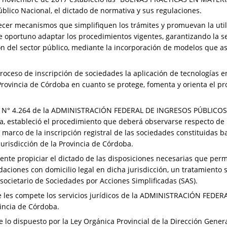
blico Nacional, el dictado de normativa y sus regulaciones.
ecer mecanismos que simplifiquen los trámites y promuevan la util
 oportuno adaptar los procedimientos vigentes, garantizando la se
n del sector público, mediante la incorporación de modelos que as
proceso de inscripción de sociedades la aplicación de tecnologías 
 Provincia de Córdoba en cuanto se protege, fomenta y orienta el pr
a N° 4.264 de la ADMINISTRACIÓN FEDERAL DE INGRESOS PÚBLICOS 
, estableció el procedimiento que deberá observarse respecto de la
el marco de la inscripción registral de las sociedades constituidas b
jurisdicción de la Provincia de Córdoba.
ente propiciar el dictado de las disposiciones necesarias que perm
daciones con domicilio legal en dicha jurisdicción, un tratamiento s
 societario de Sociedades por Acciones Simplificadas (SAS).
 les compete los servicios jurídicos de la ADMINISTRACIÓN FEDE
incia de Córdoba.
e lo dispuesto por la Ley Orgánica Provincial de la Dirección Gene