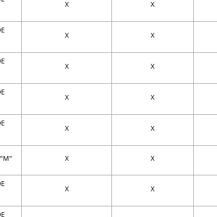
X
X
DE
X
X
DE
X
X
DE
X
X
DE
X
X
 "M"
X
X
DE
X
X
"
DE