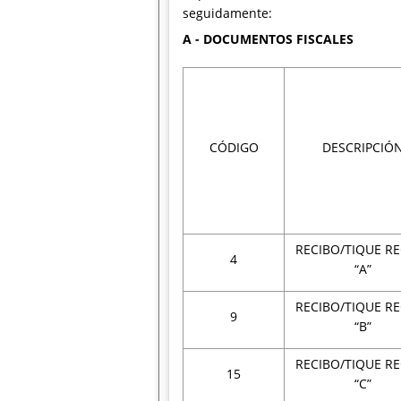
seguidamente:
A - DOCUMENTOS FISCALES
CÓDIGO
DESCRIPCIÓ
RECIBO/TIQUE R
4
“A”
RECIBO/TIQUE R
9
“B”
RECIBO/TIQUE R
15
“C”