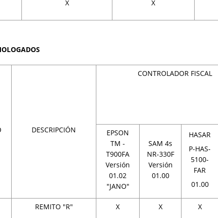
X
X
OMOLOGADOS
CONTROLADOR FISCAL
O
DESCRIPCIÓN
EPSON
HASAR
TM -
SAM 4s
P-HAS-
T900FA
NR-330F
5100-
Versión
Versión
FAR
01.02
01.00
01.00
"JANO"
REMITO "R"
X
X
X