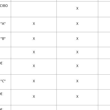
ECIBO
X
"A"
X
X
"B"
X
X
X
X
DE
X
X
"C"
X
X
DE
X
X
DE