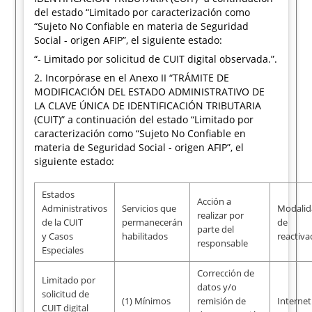
del estado “Limitado por caracterización como
“Sujeto No Confiable en materia de Seguridad
Social - origen AFIP”, el siguiente estado:
“- Limitado por solicitud de CUIT digital observada.”.
2. Incorpórase en el Anexo II “TRÁMITE DE
MODIFICACIÓN DEL ESTADO ADMINISTRATIVO DE
LA CLAVE ÚNICA DE IDENTIFICACIÓN TRIBUTARIA
(CUIT)” a continuación del estado “Limitado por
caracterización como “Sujeto No Confiable en
materia de Seguridad Social - origen AFIP”, el
siguiente estado:
Estados
Acción a
Administrativos
Servicios que
Modali
realizar por
de la CUIT
permanecerán
de
parte del
y Casos
habilitados
reactiva
responsable
Especiales
Corrección de
Limitado por
datos y/o
solicitud de
(1) Mínimos
remisión de
Internet
CUIT digital