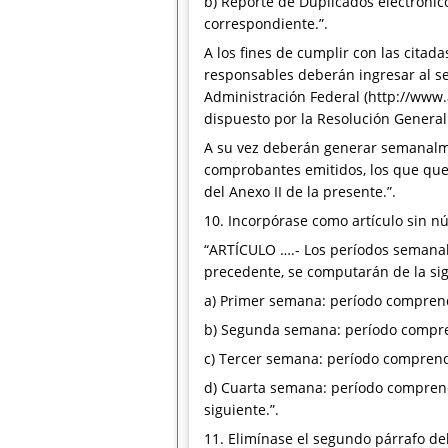
b) Reporte de Duplicados electrónic
correspondiente.”.
A los fines de cumplir con las citada
responsables deberán ingresar al ser
Administración Federal (http://www.a
dispuesto por la Resolución General
A su vez deberán generar semanalmen
comprobantes emitidos, los que qued
del Anexo II de la presente.”.
10. Incorpórase como artículo sin nú
“ARTÍCULO ….- Los períodos semanale
precedente, se computarán de la si
a) Primer semana: período comprendi
b) Segunda semana: período comprend
c) Tercer semana: período comprendi
d) Cuarta semana: período comprendi
siguiente.”.
11. Elimínase el segundo párrafo del