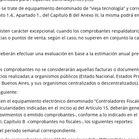
se trate de equipamiento denominado de “vieja tecnología” y corr
nto 1.4., Apartado 1., del Capítulo B del Anexo III, la misma podrá
isten carácter excepcional, cuando los comprobantes respaldatorios
encias o puntos de venta, según el caso, no superen en conjunto 
 deberán efectuar una evaluación en base a la estimación anual prev
dos comprobantes no se considerarán aquellas facturas o document
cios realizadas a organismos públicos (Estado Nacional, Estados Pr
uenos Aires, y sus organismos centralizados o descentralizados).
siguiente:
icen el equipamiento electrónico denominado “Controladores Fisca
icularidades indicadas en el inciso a) del Artículo 15, deberán ge
vimientos o emitido comprobantes-, conforme a lo indicado en el 
I, Capítulo B -comprobantes no fiscales-, los siguientes reportes:
 el período semanal correspondiente.