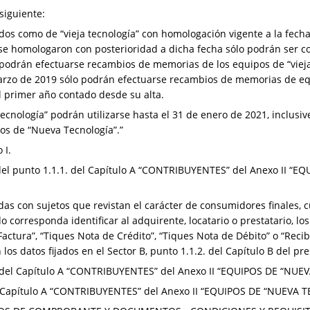
 siguiente:
dos como de “vieja tecnología” con homologación vigente a la fecha
e se homologaron con posterioridad a dicha fecha sólo podrán ser c
 podrán efectuarse recambios de memorias de los equipos de “viej
arzo de 2019 sólo podrán efectuarse recambios de memorias de equ
l primer año contado desde su alta.
cnología” podrán utilizarse hasta el 31 de enero de 2021, inclusive,
os de “Nueva Tecnología”.”
 I.
 del punto 1.1.1. del Capítulo A “CONTRIBUYENTES” del Anexo II “
das con sujetos que revistan el carácter de consumidores finales, 
 corresponda identificar al adquirente, locatario o prestatario, l
 Factura”, “Tiques Nota de Crédito”, “Tiques Nota de Débito” o “Re
 los datos fijados en el Sector B, punto 1.1.2. del Capítulo B del pr
.2. del Capítulo A “CONTRIBUYENTES” del Anexo II “EQUIPOS DE “NU
del Capítulo A “CONTRIBUYENTES” del Anexo II “EQUIPOS DE “NUEVA 