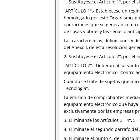
1. Sustitúyese el Artículo 1°, por el s
“ARTÍCULO 1°.- Establécese un régim
homologado por este Organismo, para
operaciones que se generan como co
de cosas y obras y las señas o antic
Las características, definiciones y
del Anexo I, de esta resolución gener
2. Sustitúyese el Artículo 2°, por el s
“ARTÍCULO 2°.- Deberán observar lo 
equipamiento electrónico “Controlad
Cuando se trate de sujetos que inici
Tecnología”.
La emisión de comprobantes mediante
equipamiento electrónico que haya 
exclusivamente por las empresas pro
3. Elimínanse los Artículos 3°, 4°, 5°, 6
4. Elimínase el segundo párrafo del 
5. Elimínase el punto 4. del inciso b)