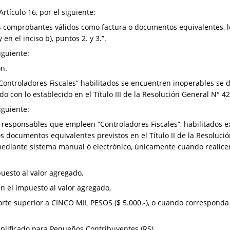
rtículo 16, por el siguiente:
 comprobantes válidos como factura o documentos equivalentes, 
y en el inciso b), puntos 2. y 3.”.
siguiente:
ón.
Controladores Fiscales” habilitados se encuentren inoperables se d
 con lo establecido en el Título III de la Resolución General N° 429
siguiente:
 responsables que empleen “Controladores Fiscales”, habilitados 
los documentos equivalentes previstos en el Título II de la Resoluci
mediante sistema manual ó electrónico, únicamente cuando realic
uesto al valor agregado,
n el impuesto al valor agregado,
rte superior a CINCO MIL PESOS ($ 5.000.-), o cuando corresponda i
plificado para Pequeños Contribuyentes (RS).