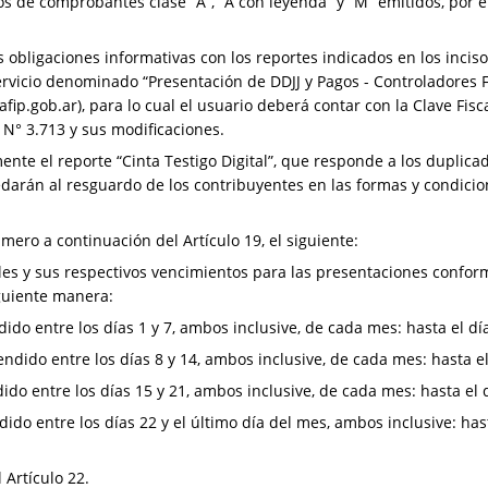
os de comprobantes clase “A”, “A con leyenda” y “M” emitidos, por 
s obligaciones informativas con los reportes indicados en los inciso
vicio denominado “Presentación de DDJJ y Pagos - Controladores Fis
fip.gob.ar), para lo cual el usuario deberá contar con la Clave Fis
 N° 3.713 y sus modificaciones.
te el reporte “Cinta Testigo Digital”, que responde a los duplicad
arán al resguardo de los contribuyentes en las formas y condicion
mero a continuación del Artículo 19, el siguiente:
s y sus respectivos vencimientos para las presentaciones conforme
guiente manera:
do entre los días 1 y 7, ambos inclusive, de cada mes: hasta el d
ido entre los días 8 y 14, ambos inclusive, de cada mes: hasta e
do entre los días 15 y 21, ambos inclusive, de cada mes: hasta el
do entre los días 22 y el último día del mes, ambos inclusive: has
 Artículo 22.