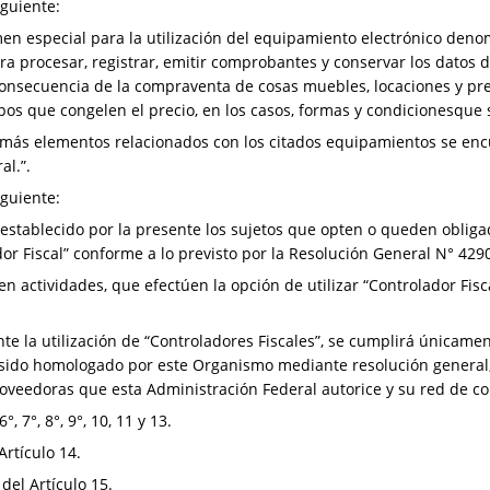
iguiente:
en especial para la utilización del equipamiento electrónico deno
 procesar, registrar, emitir comprobantes y conservar los datos de
nsecuencia de la compraventa de cosas muebles, locaciones y pres
ipos que congelen el precio, en los casos, formas y condicionesque 
 demás elementos relacionados con los citados equipamientos se enc
al.”.
iguiente:
establecido por la presente los sujetos que opten o queden obliga
or Fiscal” conforme a lo previsto por la Resolución General N° 429
en actividades, que efectúen la opción de utilizar “Controlador Fis
 la utilización de “Controladores Fiscales”, se cumplirá únicame
sido homologado por este Organismo mediante resolución general, e
veedoras que esta Administración Federal autorice y su red de com
°, 7°, 8°, 9°, 10, 11 y 13.
Artículo 14.
 del Artículo 15.