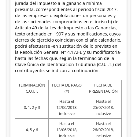
jurada del impuesto a la ganancia mínima
presunta, correspondientes al período fiscal 2017,
de las empresas o explotaciones unipersonales y
de las sociedades comprendidas en el inciso b) del
Artículo 49 de la Ley de Impuesto a las Ganancias,
texto ordenado en 1997 y sus modificaciones, cuyos
cierres de ejercicio coincidan con el año calendario,
podrá efectuarse -en sustitución de lo previsto en
la Resolución General N° 4.172-E y su modificatoria-
hasta las fechas que, según la terminación de la
Clave Única de Identificación Tributaria (C.U.I.T.) del
contribuyente, se indican a continuación:
TERMINACIÓN
FECHA DE PAGO
FECHA DE
C.U.I.T.
(*)
PRESENTACIÓN
Hasta el
Hasta el
0, 1, 2 y 3
12/06/2018,
25/07/2018,
inclusive
inclusive
Hasta el
Hasta el
4, 5 y 6
13/06/2018,
26/07/2018,
inclusive
inclusive