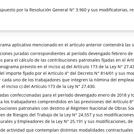
ispuesto por la Resolución General N° 3.960 y sus modificatorias, 
grama aplicativo mencionado en el artículo anterior contendrá las 
aciones juradas correspondientes al período devengado febrero de 2
s para el cálculo de las contribuciones patronales fijadas en el Art
onograma previsto en el inciso a) del Artículo 173 de la Ley N° 27.4
l importe fijado por el Artículo 4° del Decreto N° 814/01 y sus mod
r cada uno de los trabajadores que integren la nómina del emplead
el inciso c) del Artículo 173 de la Ley N° 27.430.
radas confeccionadas para el período devengado enero de 2018 y lo
a los trabajadores comprendidos en las previsiones del Artículo 8° 
buciones patronales con destino al Régimen Nacional de Obras Soci
en de Riesgos del Trabajo de la Ley N° 24.557 y sus modificaciones,
urales y Empleadores de la Ley N° 25.191 y sus modificaciones, de
s de actividad que contemplan distintas modalidades contractuales 