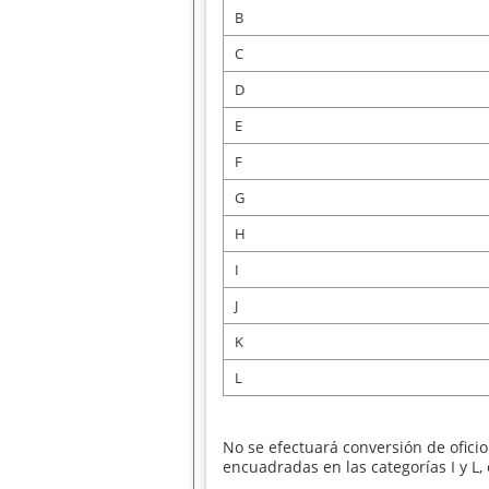
B
C
D
E
F
G
H
I
J
K
L
No se efectuará conversión de ofici
encuadradas en las categorías I y L