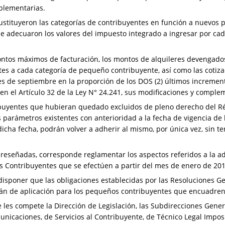
plementarias.
sustituyeron las categorías de contribuyentes en función a nuevos 
e adecuaron los valores del impuesto integrado a ingresar por cada
ntos máximos de facturación, los montos de alquileres devengados
tes a cada categoría de pequeño contribuyente, así como las cotiza
 de septiembre en la proporción de los DOS (2) últimos incremento
 en el Artículo 32 de la Ley N° 24.241, sus modificaciones y comple
buyentes que hubieran quedado excluidos de pleno derecho del R
s parámetros existentes con anterioridad a la fecha de vigencia de
dicha fecha, podrán volver a adherir al mismo, por única vez, sin 
 reseñadas, corresponde reglamentar los aspectos referidos a la ad
 Contribuyentes que se efectúen a partir del mes de enero de 201
isponer que las obligaciones establecidas por las Resoluciones Ge
n de aplicación para los pequeños contribuyentes que encuadren en l
les compete la Dirección de Legislación, las Subdirecciones Gener
icaciones, de Servicios al Contribuyente, de Técnico Legal Imposit