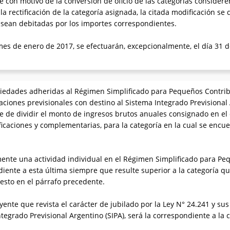
que con motivo de la conversión de oficio de las categorías consider
a rectificación de la categoría asignada, la citada modificación se 
e sean debitadas por los importes correspondientes.
 mes de enero de 2017, se efectuarán, excepcionalmente, el día 31 
iedades adheridas al Régimen Simplificado para Pequeños Contribuy
zaciones previsionales con destino al Sistema Integrado Previsiona
e de dividir el monto de ingresos brutos anuales consignado en el c
ficaciones y complementarias, para la categoría en la cual se enc
ente una actividad individual en el Régimen Simplificado para Pe
ndiente a esta última siempre que resulte superior a la categoría 
esto en el párrafo precedente.
nte que revista el carácter de jubilado por la Ley N° 24.241 y sus 
tegrado Previsional Argentino (SIPA), será la correspondiente a la c