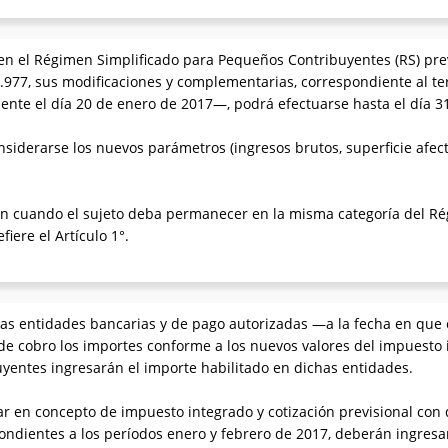
n el Régimen Simplificado para Pequeños Contribuyentes (RS) prev
24.977, sus modificaciones y complementarias, correspondiente al t
nte el día 20 de enero de 2017—, podrá efectuarse hasta el día 3
nsiderarse los nuevos parámetros (ingresos brutos, superficie afec
ón cuando el sujeto deba permanecer en la misma categoría del Rég
fiere el Artículo 1°.
as entidades bancarias y de pago autorizadas —a la fecha en qu
de cobro los importes conforme a los nuevos valores del impuesto 
uyentes ingresarán el importe habilitado en dichas entidades.
ar en concepto de impuesto integrado y cotización previsional con 
pondientes a los períodos enero y febrero de 2017, deberán ingresar