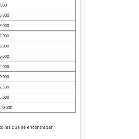
.000
6.000
8.000
2.000
6.000
0.000
4.000
0.000
2.500
5.000
050.000
to las que se encontraban