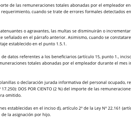
orte de las remuneraciones totales abonadas por el empleador en 
vo requerimiento, cuando se trate de errores formales detectados en
s atenuantes o agravantes, las multas se disminuirán o incremen
e señalado en el párrafo anterior. Asimismo, cuando se constatare
ntaje establecido en el punto 1.5.1.
 de datos referentes a los beneficiarios (artículo 15, punto 1., inci
muneraciones totales abonadas por el empleador durante el mes in
lanillas o declaración jurada informativa del personal ocupado, 
ey Nº 17.250): DOS POR CIENTO (2 %) del importe de las remuneracion
ra omitido.
s establecidas en el inciso d), artículo 2º de la Ley Nº 22.161 (artíc
 de la asignación por hijo.