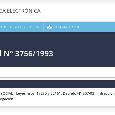
ECA ELECTRÓNICA
NIDO DE LA PUBLICACIÓN
DESCARGAR PDF
l N° 3756/1993
AL - Leyes nros. 17250 y 22161. Decreto N° 507/93 - infraccione
rogación