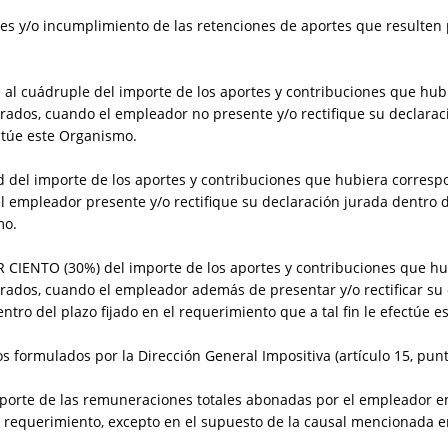
es y/o incumplimiento de las retenciones de aportes que resulten p
e al cuádruple del importe de los aportes y contribuciones que hub
rados, cuando el empleador no presente y/o rectifique su declaraci
ectúe este Organismo.
ad del importe de los aportes y contribuciones que hubiera corresp
l empleador presente y/o rectifique su declaración jurada dentro d
mo.
R CIENTO (30%) del importe de los aportes y contribuciones que h
crados, cuando el empleador además de presentar y/o rectificar su 
ro del plazo fijado en el requerimiento que a tal fin le efectúe e
 formulados por la Dirección General Impositiva (artículo 15, punto 
mporte de las remuneraciones totales abonadas por el empleador en
o requerimiento, excepto en el supuesto de la causal mencionada en