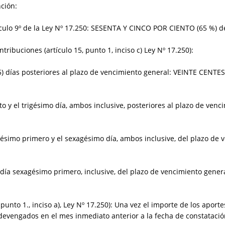
ción:
tículo 9º de la Ley Nº 17.250: SESENTA Y CINCO POR CIENTO (65 %) d
tribuciones (artículo 15, punto 1, inciso c) Ley Nº 17.250):
(5) días posteriores al plazo de vencimiento general: VEINTE CENTE
to y el trigésimo día, ambos inclusive, posteriores al plazo de venc
igésimo primero y el sexagésimo día, ambos inclusive, del plazo de
el día sexagésimo primero, inclusive, del plazo de vencimiento gene
5, punto 1., inciso a), Ley Nº 17.250): Una vez el importe de los apo
devengados en el mes inmediato anterior a la fecha de constatación