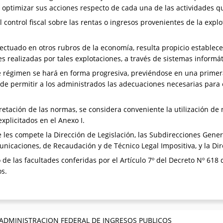
 a optimizar sus acciones respecto de cada una de las actividades 
 control fiscal sobre las rentas o ingresos provenientes de la expl
fectuado en otros rubros de la economía, resulta propicio estable
s realizadas por tales explotaciones, a través de sistemas informát
 régimen se hará en forma progresiva, previéndose en una primera
 de permitir a los administrados las adecuaciones necesarias para
pretación de las normas, se considera conveniente la utilización de n
xplicitados en el Anexo I.
les compete la Dirección de Legislación, las Subdirecciones Gener
unicaciones, de Recaudación y de Técnico Legal Impositiva, y la Di
 de las facultades conferidas por el Artículo 7º del Decreto Nº 618 
os.
 ADMINISTRACION FEDERAL DE INGRESOS PUBLICOS