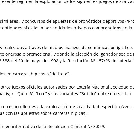
esente régimen la explotación de los siguientes juegos de azar, ap
 y similares), y concursos de apuestas de pronósticos deportivos (“P
por entidades oficiales o por entidades privadas comprendidos en la 
 realizados a través de medios masivos de comunicación (gráfico, r
nte onerosa o promocional, y donde la elección del ganador sea de
 588 del 20 de mayo de 1998 y la Resolución Nº 157/98 de Lotería 
os en carreras hípicas o “de trote”.
e otros juegos oficiales autorizados por Lotería Nacional Sociedad d
 (vgr. “Quini 6”, “Loto” y sus variantes, “Súbito”, entre otros, etc.).
 correspondientes a la explotación de la actividad específica (vgr. 
as con las apuestas sobre carreras hípicas).
gimen informativo de la Resolución General Nº 3.049.