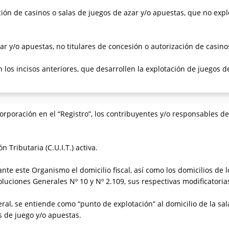
ción de casinos o salas de juegos de azar y/o apuestas, que no exp
ar y/o apuestas, no titulares de concesión o autorización de casino
los incisos anteriores, que desarrollen la explotación de juegos d
incorporación en el “Registro”, los contribuyentes y/o responsables 
n Tributaria (C.U.I.T.) activa.
nte este Organismo el domicilio fiscal, así como los domicilios de l
oluciones Generales Nº 10 y Nº 2.109, sus respectivas modificatori
eral, se entiende como “punto de explotación” al domicilio de la sal
s de juego y/o apuestas.