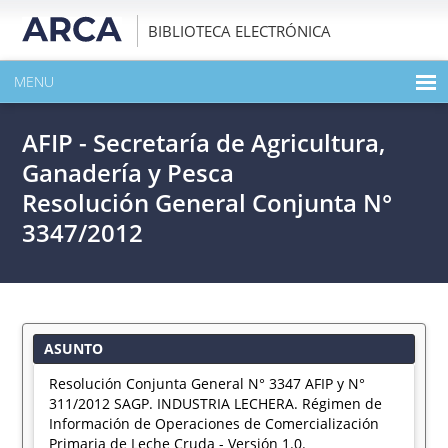
BIBLIOTECA ELECTRÓNICA
MENU
INICIO
AFIP - Secretaría de Agricultura,
EXPANDIR TODO EL CONTENIDO DE LA PUBLICACIÓN
Ganadería y Pesca
Resolución General Conjunta N°
DESCARGAR PDF
3347/2012
ASUNTO
Resolución Conjunta General N° 3347 AFIP y N°
311/2012 SAGP. INDUSTRIA LECHERA. Régimen de
Información de Operaciones de Comercialización
Primaria de Leche Cruda - Versión 1.0.