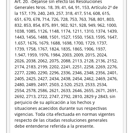
Art. 20. -Déjanse sin efecto las Resoluciones
Generales Nros. 18, 39, 41, 64, 91, 153, Artículo 2º de
la 157, 179, 240, 249, 257, 318, 417, 514, 608, 615,
651, 670, 678, 714, 726, 728, 753, 763, 768, 801, 803,
832, 853, 854, 875, 891, 902, 921, 928, 949, 962, 1000,
1038, 1085, 1126, 1148, 1174, 1211, 1310, 1374, 1439,
1443, 1456, 1488, 1501, 1527, 1550, 1563, 1595, 1647,
1.657, 1676, 1679, 1688, 1698, 1700, 1729, 1737,
1739, 1758, 1767, 1824, 1835, 1865, 1906, 1937,
1.947, 1959, 1976, 1984, 2003, 2009, 2015, 2024,
2026, 2038, 2062, 2075, 2088, 2113, 2128, 2136, 2152,
2174, 2183, 2199, 2202, 2241, 2251, 2258, 2269, 2276,
2277, 2280, 2290, 2296, 2336, 2346, 2348, 2356, 2401,
2405, 2425, 2427, 2434, 2438, 2454, 2462, 2469, 2476,
2480, 2489, 2497, 2503, 2.520, 2523, 2533, 2534,
2554, 2578, 2586, 2621, 2633, 2646, 2655, 2671, 2691,
2692, 2713, 2722, 2747, 2792, 2810, 2829 y 2843, sin
perjuicio de su aplicación a los hechos y
situaciones acaecidos durante sus respectivas
vigencias. Toda cita efectuada en normas vigentes
respecto de las citadas resoluciones generales
debe entenderse referida a la presente.