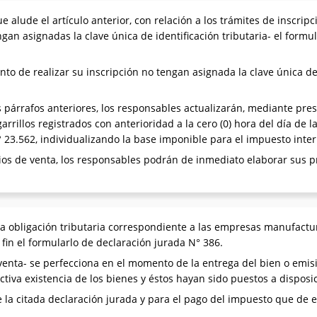
 alude el artículo anterior, con relación a los trámites de inscripc
n asignadas la clave única de identificación tributaria- el formul
o de realizar su inscripción no tengan asignada la clave única de 
os párrafos anteriores, los responsables actualizarán, mediante pre
igarrillos registrados con anterioridad a la cero (0) hora del día de
N° 23.562, individualizando la base imponible para el impuesto inte
ios de venta, los responsables podrán de inmediato elaborar sus p
a obligación tributaria correspondiente a las empresas manufacture
fin el formularlo de declaración jurada N° 386.
enta- se perfecciona en el momento de la entrega del bien o emisió
ectiva existencia de los bienes y éstos hayan sido puestos a dispos
la citada declaración jurada y para el pago del impuesto que de ell