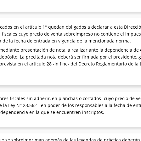
ados en el artículo 1° quedan obligados a declarar a esta Direcció
 fiscales cuyo precio de venta sobreimpreso no contiene el impues
ra de la fecha de entrada en vigencia de la mencionada norma.
ediante presentación de nota, a realizar ante la dependencia de 
 depósito. La precitada nota deberá ser firmada por el presidente
revista en el artículo 28 -in fine- del Decreto Reglamentario de la
lores fiscales sin adherir, en planchas o cortados -cuyo precio de 
de la Ley N° 23.562-. en poder de los responsables a la fecha de e
 dependencia en la que se encuentren inscriptos.
que se sobreimpriman además de las leyendas de práctica deberán 