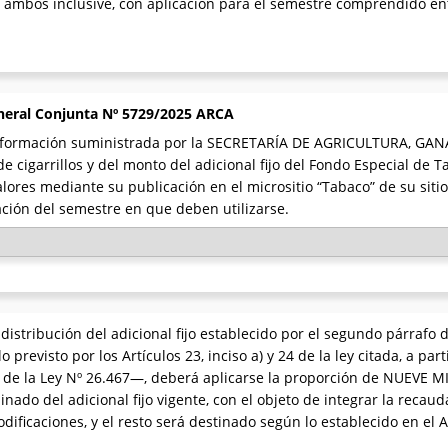
 ambos inclusive, con aplicación para el semestre comprendido entr
neral Conjunta Nº 5729/2025 ARCA
información suministrada por la SECRETARÍA DE AGRICULTURA, GAN
 cigarrillos y del monto del adicional fijo del Fondo Especial de
ores mediante su publicación en el micrositio “Tabaco” de su sitio
ación del semestre en que deben utilizarse.
distribución del adicional fijo establecido por el segundo párrafo d
 previsto por los Artículos 23, inciso a) y 24 de la ley citada, a pa
 4º de la Ley Nº 26.467—, deberá aplicarse la proporción de NUEV
ado del adicional fijo vigente, con el objeto de integrar la recaud
odificaciones, y el resto será destinado según lo establecido en el 