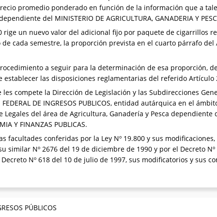
precio promedio ponderado en función de la información que a tale
dependiente del MINISTERIO DE AGRICULTURA, GANADERIA Y PESC
 rige un nuevo valor del adicional fijo por paquete de cigarrillos r
de cada semestre, la proporción prevista en el cuarto párrafo del A
 procedimiento a seguir para la determinación de esa proporción, 
e establecer las disposiciones reglamentarias del referido Artículo 
les compete la Dirección de Legislación y las Subdirecciones Gene
N FEDERAL DE INGRESOS PUBLICOS, entidad autárquica en el ámbi
 Legales del área de Agricultura, Ganadería y Pesca dependiente 
OMIA Y FINANZAS PUBLICAS.
as facultades conferidas por la Ley Nº 19.800 y sus modificaciones,
u similar Nº 2676 del 19 de diciembre de 1990 y por el Decreto Nº
el Decreto Nº 618 del 10 de julio de 1997, sus modificatorios y sus 
GRESOS PÚBLICOS