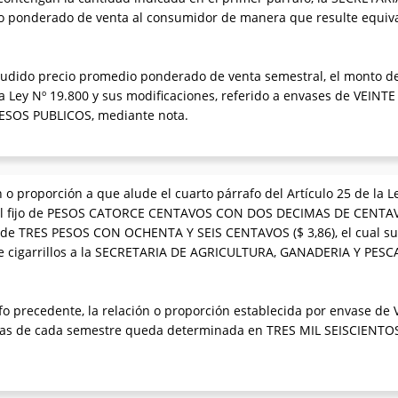
o ponderado de venta al consumidor de manera que resulte equiva
ludido precio promedio ponderado de venta semestral, el monto del 
a Ley Nº 19.800 y sus modificaciones, referido a envases de VEINTE 
SOS PUBLICOS, mediante nota.
n o proporción a que alude el cuarto párrafo del Artículo 25 de la L
onal fijo de PESOS CATORCE CENTAVOS CON DOS DECIMAS DE CENTAVO
 de TRES PESOS CON OCHENTA Y SEIS CENTAVOS ($ 3,86), el cual su
 cigarrillos a la SECRETARIA DE AGRICULTURA, GANADERIA Y PESCA,
o precedente, la relación o proporción establecida por envase de VE
tas de cada semestre queda determinada en TRES MIL SEISCIENT