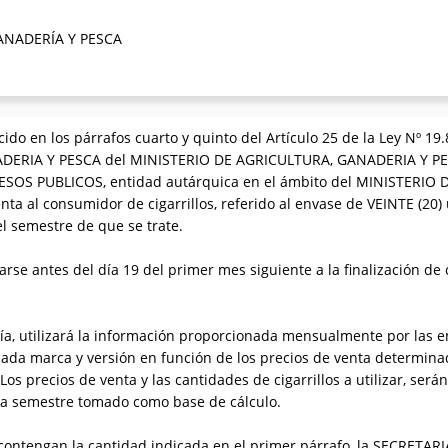
ANADERÍA Y PESCA
cido en los párrafos cuarto y quinto del Artículo 25 de la Ley Nº 19.
ERIA Y PESCA del MINISTERIO DE AGRICULTURA, GANADERIA Y PESC
OS PUBLICOS, entidad autárquica en el ámbito del MINISTERIO
ta al consumidor de cigarrillos, referido al envase de VEINTE (20)
l semestre de que se trate.
rse antes del día 19 del primer mes siguiente a la finalización 
aría, utilizará la información proporcionada mensualmente por las
 cada marca y versión en función de los precios de venta determina
s precios de venta y las cantidades de cigarrillos a utilizar, serán
da semestre tomado como base de cálculo.
contengan la cantidad indicada en el primer párrafo, la SECRET