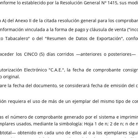
conforme lo establecido por la Resolución General Nº 1415, sus mod
o A) del Anexo II de la citada resolución general para los comproban
información vinculada a la forma de pago y cláusula de venta ("inc
co Tabacalero" o del "Resumen de Datos de Exportación", confo
xceder los CINCO (5) días corridos —anteriores o posteriores— 
torización Electrónico "C.A.E.", la fecha de comprobante consi
 original.
tare la fecha del documento, se considerará fecha de emisión del
ón requiera el uso de más de un ejemplar del mismo tipo de c
zadas el número de comprobante generado por el sistema e imprimi
plares usados, mediante la simbología: Hoja 1 de n; 2 de n; n de n
btotal— obtenido en cada uno de ellos al o a los ejemplares sigu