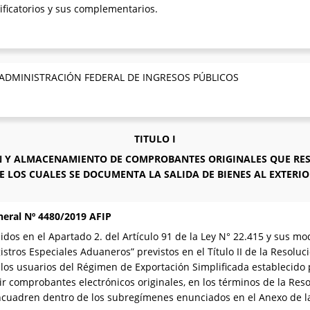
ificatorios y sus complementarios.
 ADMINISTRACIÓN FEDERAL DE INGRESOS PÚBLICOS
TITULO I
ON Y ALMACENAMIENTO DE COMPROBANTES ORIGINALES QUE RES
E LOS CUALES SE DOCUMENTA LA SALIDA DE BIENES AL EXTERIO
neral Nº 4480/2019 AFIP
dos en el Apartado 2. del Artículo 91 de la Ley N° 22.415 y sus mo
istros Especiales Aduaneros” previstos en el Título II de la Resoluc
 los usuarios del Régimen de Exportación Simplificada establecido
r comprobantes electrónicos originales, en los términos de la Resol
ncuadren dentro de los subregímenes enunciados en el Anexo de l