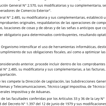
olución General N° 2.570, sus modificatorias y su complementaria, se
eradores de Comercio Exterior".
eral N° 2.485, su modificatoria y sus complementarias, estableció 
mprobantes originales, respaldatorios de las operaciones de comp
os, locaciones de cosas y de obras y de las señas o anticipos que c
er obligatorio para determinados contribuyentes, resultando optati
rganismo intensificar el uso de herramientas informáticas, destina
umplimiento de sus obligaciones fiscales, así como a optimizar las 
considerando anterior, procede incluir dentro de los comprobantes
al N° 2.485, su modificatoria y sus complementarias, a las facturas,
xportación.
les compete la Dirección de Legislación, las Subdirecciones Gener
stemas y Telecomunicaciones, Técnico Legal Impositiva, de Técnico 
nerales Impositiva y de Aduanas.
o de las facultades conferidas por los Artículos 33 y 36 de la Ley N
8 del Decreto N° 1.397 del 12 de junio de 1979 y sus modificaciones,