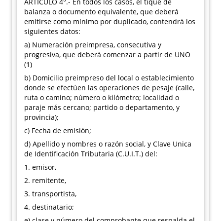
ARTICULO 4°.- En todos los casos, el tique de
balanza o documento equivalente, que deberá
emitirse como mínimo por duplicado, contendrá los
siguientes datos:
a) Numeración preimpresa, consecutiva y
progresiva, que deberá comenzar a partir de UNO
(1)
b) Domicilio preimpreso del local o establecimiento
donde se efectúen las operaciones de pesaje (calle,
ruta o camino; número o kilómetro; localidad o
paraje más cercano; partido o departamento, y
provincia);
c) Fecha de emisión;
d) Apellido y nombres o razón social, y Clave Unica
de Identificación Tributaria (C.U.I.T.) del:
1. emisor,
2. remitente,
3. transportista,
4. destinatario;
e) clase y número del comprobante que respalda el