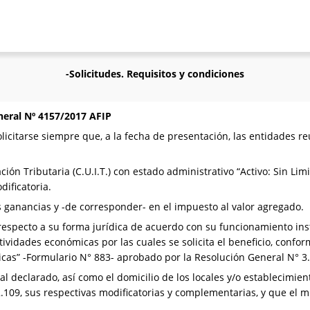
-Solicitudes. Requisitos y condiciones
neral Nº 4157/2017 AFIP
olicitarse siempre que, a la fecha de presentación, las entidades r
ación Tributaria (C.U.I.T.) con estado administrativo “Activo: Sin Lim
ificatoria.
as ganancias y -de corresponder- en el impuesto al valor agregado.
respecto a su forma jurídica de acuerdo con su funcionamiento inst
 actividades económicas por las cuales se solicita el beneficio, confo
icas” -Formulario N° 883- aprobado por la Resolución General N° 3
cal declarado, así como el domicilio de los locales y/o establecimie
.109, sus respectivas modificatorias y complementarias, y que el