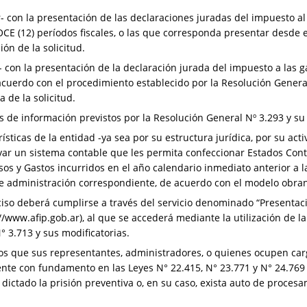
 con la presentación de las declaraciones juradas del impuesto al
OCE (12) períodos fiscales, o las que corresponda presentar desde el
ión de la solicitud.
 con la presentación de la declaración jurada del impuesto a las g
 acuerdo con el procedimiento establecido por la Resolución General
 de la solicitud.
 de información previstos por la Resolución General Nº 3.293 y s
ísticas de la entidad -ya sea por su estructura jurídica, por su act
var un sistema contable que les permita confeccionar Estados Cont
sos y Gastos incurridos en el año calendario inmediato anterior a la
de administración correspondiente, de acuerdo con el modelo obran
ciso deberá cumplirse a través del servicio denominado “Presentaci
//www.afip.gob.ar), al que se accederá mediante la utilización de la
° 3.713 y sus modificatorias.
 los que sus representantes, administradores, o quienes ocupen car
te con fundamento en las Leyes N° 22.415, N° 23.771 y N° 24.769 y
dictado la prisión preventiva o, en su caso, exista auto de procesa