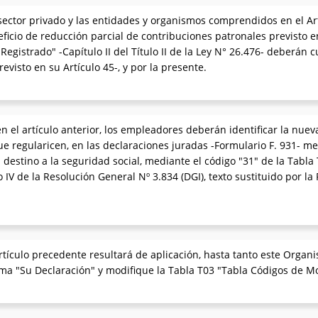
ector privado y las entidades y organismos comprendidos en el Artí
ficio de reducción parcial de contribuciones patronales previsto e
egistrado" -Capítulo II del Título II de la Ley N° 26.476- deberán c
isto en su Artículo 45-, y por la presente.
n el artículo anterior, los empleadores deberán identificar la nueva
ue regularicen, en las declaraciones juradas -Formulario F. 931- m
n destino a la seguridad social, mediante el código "31" de la Tabl
 IV de la Resolución General Nº 3.834 (DGI), texto sustituido por la
artículo precedente resultará de aplicación, hasta tanto este Orga
ema "Su Declaración" y modifique la Tabla T03 "Tabla Códigos de M