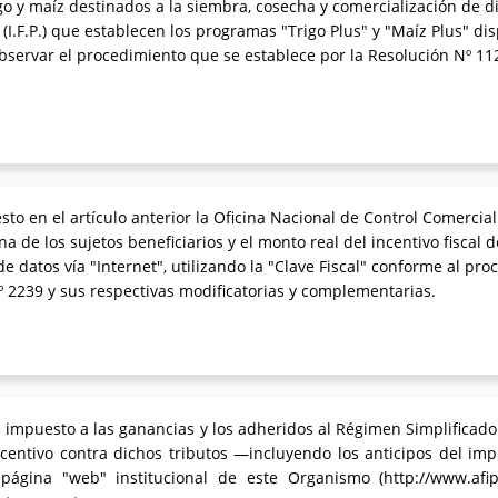
go y maíz destinados a la siembra, cosecha y comercialización de di
.F.P.) que establecen los programas "Trigo Plus" y "Maíz Plus" dis
servar el procedimiento que se establece por la Resolución Nº 11
uesto en el artículo anterior la Oficina Nacional de Control Comerci
a de los sujetos beneficiarios y el monto real del incentivo fiscal
e datos vía "Internet", utilizando la "Clave Fiscal" conforme al pr
 2239 y sus respectivas modificatorias y complementarias.
el impuesto a las ganancias y los adheridos al Régimen Simplificad
entivo contra dichos tributos —incluyendo los anticipos del imp
página "web" institucional de este Organismo (http://www.afip.