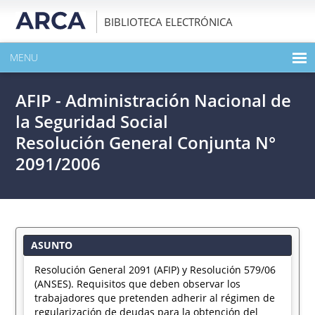
BIBLIOTECA ELECTRÓNICA
MENU
INICIO
AFIP - Administración Nacional de
EXPANDIR TODO EL CONTENIDO DE LA PUBLICACIÓN
la Seguridad Social
Resolución General Conjunta N°
DESCARGAR PDF
2091/2006
ASUNTO
Resolución General 2091 (AFIP) y Resolución 579/06
(ANSES). Requisitos que deben observar los
trabajadores que pretenden adherir al régimen de
regularización de deudas para la obtención del