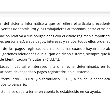
ón del sistema informático a que se refiere el artículo preceden
yentes (Monotributo) y los trabajadores autónomos, entre otras ap
rmación relativa a sus obligaciones con el citado régimen simplifica
rtes personales), a sus pagos, intereses y saldos, todos ellos orden
ión de los pagos registrados en el sistema, cuando hayan sido a
ligaciones adeudadas que surjan de dicho sistema, siempre que la
Identificación Tributaria (C.U.I.T.).
udadas —capital e intereses—, a una fecha determinada, en fu
gaciones devengadas y pagos registrados en el sistema.
 formulario F. 801/E y/o formulario F. 155, a fin de la cancelac
pósito bancario.
sistema se deberá tener en cuenta lo establecido en su ayuda.