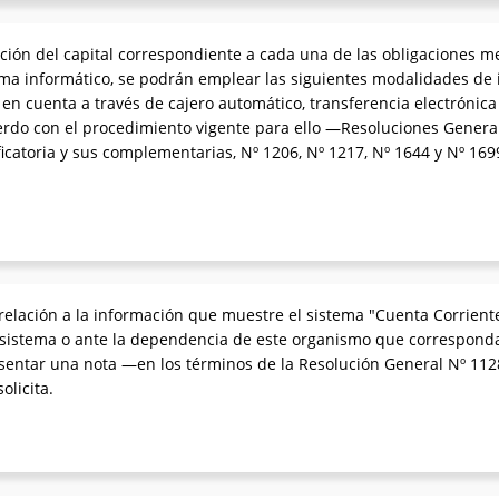
lación del capital correspondiente a cada una de las obligacione
tema informático, se podrán emplear las siguientes modalidades de 
 en cuenta a través de cajero automático, transferencia electrónica
uerdo con el procedimiento vigente para ello —Resoluciones General
catoria y sus complementarias, Nº 1206, Nº 1217, Nº 1644 y Nº 1699
 relación a la información que muestre el sistema "Cuenta Corrien
istema o ante la dependencia de este organismo que corresponda e
esentar una nota —en los términos de la Resolución General Nº 
olicita.