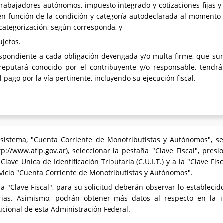
trabajadores autónomos, impuesto integrado y cotizaciones fijas y
en función de la condición y categoría autodeclarada al momento d
ecategorización, según corresponda, y
ujetos.
respondiente a cada obligación devengada y/o multa firme, que su
eputará conocido por el contribuyente y/o responsable, tendrá 
l pago por la vía pertinente, incluyendo su ejecución fiscal.
e sistema, "Cuenta Corriente de Monotributistas y Autónomos", s
tp://www.afip.gov.ar), seleccionar la pestaña "Clave Fiscal", presi
lave Unica de Identificación Tributaria (C.U.I.T.) y a la "Clave Fis
rvicio "Cuenta Corriente de Monotributistas y Autónomos".
a "Clave Fiscal", para su solicitud deberán observar lo establecid
rias. Asimismo, podrán obtener más datos al respecto en la 
ucional de esta Administración Federal.