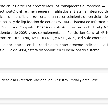
esto en los artículos precedentes, los trabajadores autónomos — i
ributo) o el régimen general— afiliados al Sistema Integrado de 
iciar un beneficio previsional o un reconocimiento de servicios d
 de pagos y de liquidación de deuda ("SICAM - Sistema de Informac
a Resolución Conjunta Nº 1616 de esta Administración Federal y N
diciembre de 2003, y sus complementarias Resolución General Nº 1
os Nº 1 (DI PYNR), Nº 1 (DI GRSS) y Nº 1 (GNPS), del 9 de enero de
 se encuentren en las condiciones anteriormente indicadas, la i
es a julio de 2004, estará disponible en el mencionado sistema.
 dése a la Dirección Nacional del Registro Oficial y archívese.