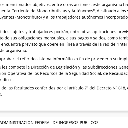
los mencionados objetivos, entre otras acciones, este organismo ha 
enta Corriente de Monotributistas y Autónomos", destinado a los 
uyentes (Monotributo) y a los trabajadores autónomos incorporado
didos sujetos y trabajadores podrán, entre otras aplicaciones previs
to de sus obligaciones mensuales, a sus pagos y saldos, como tam
encuentra previsto que opere en línea a través de la red de "Inter
este organismo.
robar el referido sistema informático a fin de proceder a su imp
les compete la Dirección de Legislación y las Subdirecciones Gene
ción Operativa de los Recursos de la Seguridad Social, de Recaudac
ídicos.
 de las facultades conferidas por el artículo 7º del Decreto Nº 618, 
s.
 ADMINISTRACION FEDERAL DE INGRESOS PUBLICOS