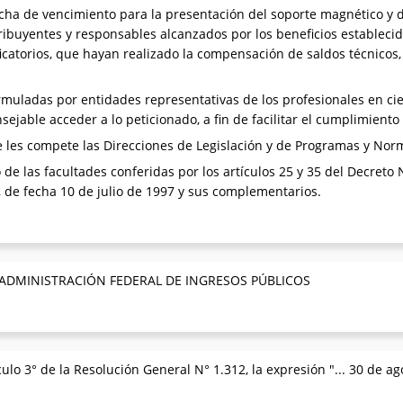
echa de vencimiento para la presentación del soporte magnético y d
ibuyentes y responsables alcanzados por los beneficios establecid
atorios, que hayan realizado la compensación de saldos técnicos, pr
rmuladas por entidades representativas de los profesionales en ci
nsejable acceder a lo peticionado, a fin de facilitar el cumplimiento 
les compete las Direcciones de Legislación y de Programas y Norm
 de las facultades conferidas por los artículos 25 y 35 del Decreto 
8, de fecha 10 de julio de 1997 y sus complementarios.
 ADMINISTRACIÓN FEDERAL DE INGRESOS PÚBLICOS
ulo 3° de la Resolución General N° 1.312, la expresión "... 30 de agos