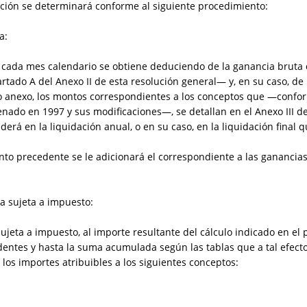
nción se determinará conforme al siguiente procedimiento:
a:
de cada mes calendario se obtiene deduciendo de la ganancia bru
rtado A del Anexo II de esta resolución general— y, en su caso, de 
do anexo, los montos correspondientes a los conceptos que —conform
nado en 1997 y sus modificaciones—, se detallan en el Anexo III de
derá en la liquidación anual, o en su caso, en la liquidación final q
nto precedente se le adicionará el correspondiente a las ganancias
a sujeta a impuesto:
jeta a impuesto, al importe resultante del cálculo indicado en el pu
ntes y hasta la suma acumulada según las tablas que a tal efecto
los importes atribuibles a los siguientes conceptos: