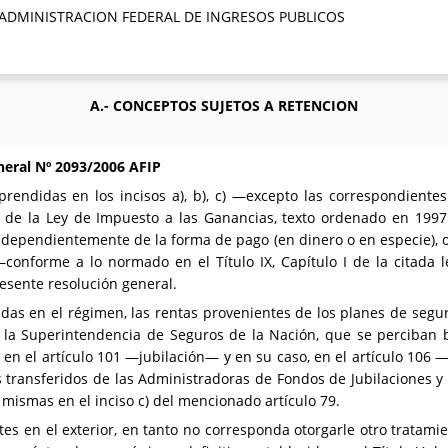
 ADMINISTRACION FEDERAL DE INGRESOS PUBLICOS
A.- CONCEPTOS SUJETOS A RETENCION
neral Nº 2093/2006 AFIP
endidas en los incisos a), b), c) —excepto las correspondientes
79 de la Ley de Impuesto a las Ganancias, texto ordenado en 1997
independientemente de la forma de pago (en dinero o en especie), o
—conforme a lo normado en el Título IX, Capítulo I de la citada
resente resolución general.
s en el régimen, las rentas provenientes de los planes de segur
e la Superintendencia de Seguros de la Nación, que se perciban b
o en el artículo 101 —jubilación— y en su caso, en el artículo 106 
 transferidos de las Administradoras de Fondos de Jubilaciones y
 mismas en el inciso c) del mencionado artículo 79.
ntes en el exterior, en tanto no corresponda otorgarle otro tratami