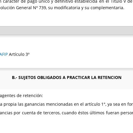
 carácter de pago único y definitivo establecida en el Título V de
solución General Nº 739, su modificatoria y su complementaria.
AFIP
Artículo 3º
B.- SUJETOS OBLIGADOS A PRACTICAR LA RETENCION
agentes de retención:
 propia las ganancias mencionadas en el artículo 1°, ya sea en form
ncias por cuenta de terceros, cuando éstos últimos fueran persona