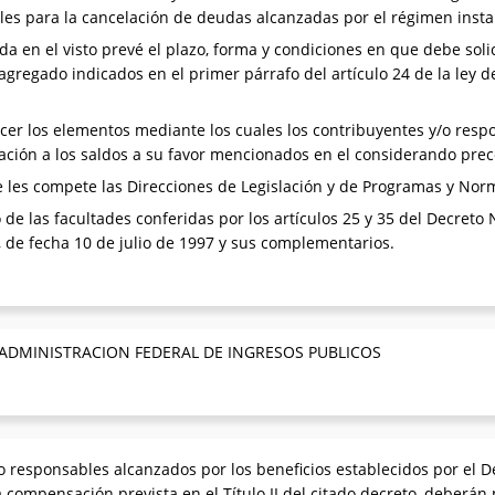
les para la cancelación de deudas alcanzadas por el régimen inst
a en el visto prevé el plazo, forma y condiciones en que debe soli
r agregado indicados en el primer párrafo del artículo 24 de la le
cer los elementos mediante los cuales los contribuyentes y/o resp
ación a los saldos a su favor mencionados en el considerando pre
les compete las Direcciones de Legislación y de Programas y Norm
 de las facultades conferidas por los artículos 25 y 35 del Decreto 
8, de fecha 10 de julio de 1997 y sus complementarios.
 ADMINISTRACION FEDERAL DE INGRESOS PUBLICOS
o responsables alcanzados por los beneficios establecidos por el D
a compensación prevista en el Título II del citado decreto, deberán