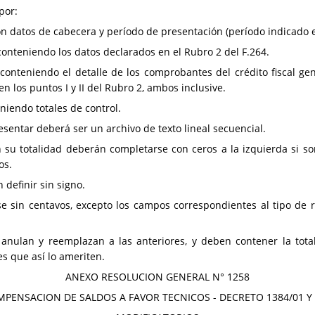
por:
on datos de cabecera y período de presentación (período indicado en 
conteniendo los datos declarados en el Rubro 2 del F.264.
 conteniendo el detalle de los comprobantes del crédito fiscal ge
 los puntos I y II del Rubro 2, ambos inclusive.
eniendo totales de control.
resentar deberá ser un archivo de texto lineal secuencial.
su totalidad deberán completarse con ceros a la izquierda si s
os.
definir sin signo.
e sin centavos, excepto los campos correspondientes al tipo de re
as anulan y reemplazan a las anteriores, y deben contener la tot
s que así lo ameriten.
ANEXO RESOLUCION GENERAL N° 1258
PENSACION DE SALDOS A FAVOR TECNICOS - DECRETO 1384/01 Y