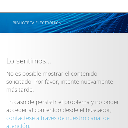
BIBLIOTECA ELECTRÓNICA
INICIO
CUADROS LEGISLATIVOS
Lo sentimos...
DIGESTO TRIBUTARIO
No es posible mostrar el contenido
ENLACES
solicitado. Por favor, intente nuevamente
BOLETÍN IMPOSITIVO
más tarde.
BIBLIOTECA DE TRATADOS DE CANCILLERÍA
En caso de persistir el problema y no poder
acceder al contenido desde el buscador,
BOLETÍN OFICIAL
contáctese a través de nuestro canal de
atención
CENTRO DE INFORMACIÓN JUDICIAL (CIJ)
.