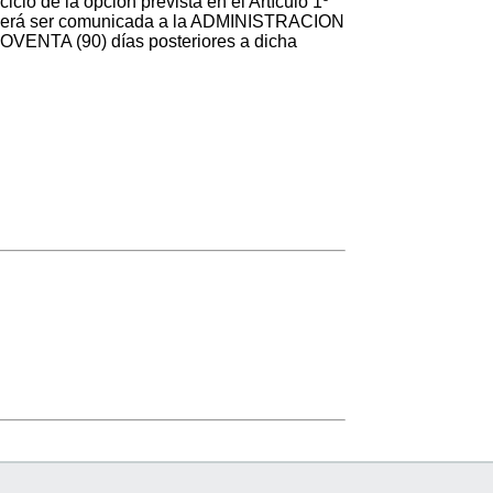
cicio de la opción prevista en el Artículo 1º
n, deberá ser comunicada a la ADMINISTRACION
VENTA (90) días posteriores a dicha