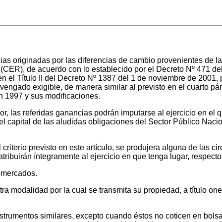
s originadas por las diferencias de cambio provenientes de la 
 (CER), de acuerdo con lo establecido por el Decreto Nº 471 d
el Título II del Decreto Nº 1387 del 1 de noviembre de 2001, 
evengado exigible, de manera similar al previsto en el cuarto párr
n 1997 y sus modificaciones.
ior, las referidas ganancias podrán imputarse al ejercicio en el 
l capital de las aludidas obligaciones del Sector Público Nacion
iterio previsto en este artículo, se produjera alguna de las ci
ribuirán íntegramente al ejercicio en que tenga lugar, respecto 
o mercados.
tra modalidad por la cual se transmita su propiedad, a título on
r instrumentos similares, excepto cuando éstos no coticen en bo