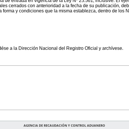
cha de entrada en vigencia de la Ley Nº 25.561, inclusive. El ejer
iscales cerrados con anterioridad a la fecha de su publicació
a y condiciones que la misma establezca, dentro de los NO
e a la Dirección Nacional del Registro Oficial y archívese.
AGENCIA DE RECAUDACIÓN Y CONTROL ADUANERO