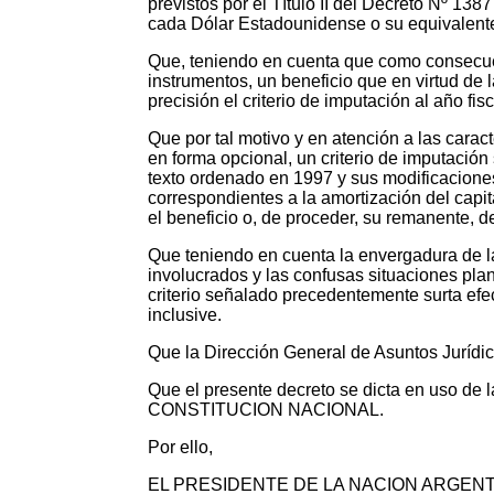
previstos por el Título II del Decreto N
cada Dólar Estadounidense o su equivalente 
Que, teniendo en cuenta que como consecuen
instrumentos, un beneficio que en virtud de 
precisión el criterio de imputación al año fis
Que por tal motivo y en atención a las carac
en forma opcional, un criterio de imputación 
texto ordenado en 1997 y sus modificaciones,
correspondientes a la amortización del capi
el beneficio o, de proceder, su remanente, 
Que teniendo en cuenta la envergadura de la
involucrados y las confusas situaciones plan
criterio señalado precedentemente surta efect
inclusive.
Que la Dirección General de Asuntos Jur
Que el presente decreto se dicta en uso de
CONSTITUCION NACIONAL.
Por ello,
EL PRESIDENTE DE LA NACION ARGEN