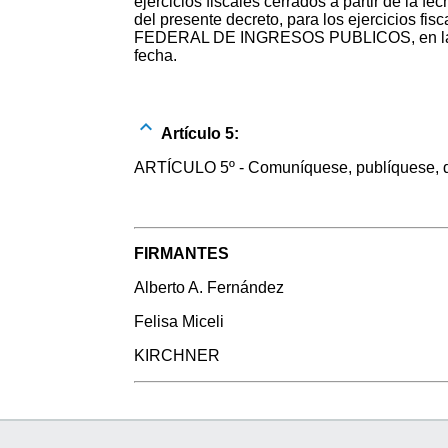
ejercicios fiscales cerrados a partir de la fe
del presente decreto, para los ejercicios f
FEDERAL DE INGRESOS PUBLICOS, en la form
fecha.
Artículo 5:
ARTÍCULO 5º - Comuníquese, publíquese, dés
FIRMANTES
Alberto A. Fernández
Felisa Miceli
KIRCHNER