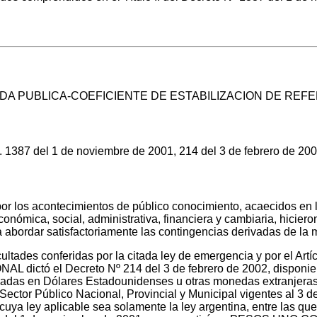
DA PUBLICA-COEFICIENTE DE ESTABILIZACION DE REF
. 1387 del 1 de noviembre de 2001, 214 del 3 de febrero de 200
r los acontecimientos de público conocimiento, acaecidos en 
nómica, social, administrativa, financiera y cambiaria, hiciero
 abordar satisfactoriamente las contingencias derivadas de la 
acultades conferidas por la citada ley de emergencia y por el A
ctó el Decreto Nº 214 del 3 de febrero de 2002, disponiend
adas en Dólares Estadounidenses u otras monedas extranjeras 
Sector Público Nacional, Provincial y Municipal vigentes al 3
uya ley aplicable sea solamente la ley argentina, entre las q