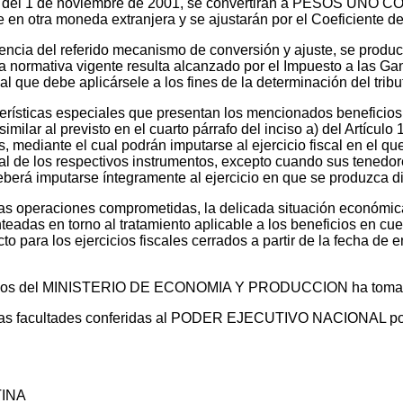
º 1387 del 1 de noviembre de 2001, se convertirán a PESOS U
en otra moneda extranjera y se ajustarán por el Coeficiente d
cia del referido mecanismo de conversión y ajuste, se produce
la normativa vigente resulta alcanzado por el Impuesto a las Ga
cal que debe aplicársele a los fines de la determinación del tribu
terísticas especiales que presentan los mencionados beneficios
similar al previsto en el cuarto párrafo del inciso a) del Artícul
 mediante el cual podrán imputarse al ejercicio fiscal en el que
tal de los respectivos instrumentos, excepto cuando sus tenedo
deberá imputarse íntegramente al ejercicio en que se produzca d
s operaciones comprometidas, la delicada situación económica y
teadas en torno al tratamiento aplicable a los beneficios en cue
o para los ejercicios fiscales cerrados a partir de la fecha de 
ídicos del MINISTERIO DE ECONOMIA Y PRODUCCION ha tomado 
 las facultades conferidas al PODER EJECUTIVO NACIONAL por lo
TINA