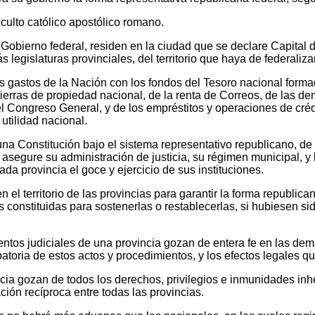
l culto católico apostólico romano.
 Gobierno federal, residen en la ciudad que se declare Capital 
legislaturas provinciales, del territorio que haya de federaliz
los gastos de la Nación con los fondos del Tesoro nacional for
 tierras de propiedad nacional, de la renta de Correos, de las d
l Congreso General, y de los empréstitos y operaciones de cré
utilidad nacional.
 una Constitución bajo el sistema representativo republicano, de
 asegure su administración de justicia, su régimen municipal, y
ada provincia el goce y ejercicio de sus instituciones.
en el territorio de las provincias para garantir la forma republic
s constituidas para sostenerlas o restablecerlas, si hubiesen si
ientos judiciales de una provincia gozan de entera fe en las de
atoria de estos actos y procedimientos, y los efectos legales q
cia gozan de todos los derechos, privilegios e inmunidades inh
ación recíproca entre todas las provincias.