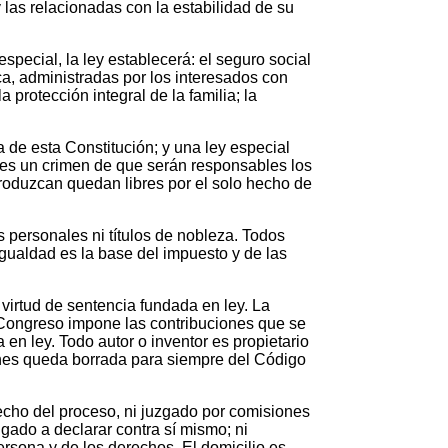
 las relacionadas con la estabilidad de su
especial, la ley establecerá: el seguro social
ca, administradas por los interesados con
 protección integral de la familia; la
a de esta Constitución; y una ley especial
 es un crimen de que serán responsables los
troduzcan quedan libres por el solo hecho de
s personales ni títulos de nobleza. Todos
igualdad es la base del impuesto y de las
 virtud de sentencia fundada en ley. La
l Congreso impone las contribuciones que se
 en ley. Todo autor o inventor es propietario
ienes queda borrada para siempre del Código
hecho del proceso, ni juzgado por comisiones
gado a declarar contra sí mismo; ni
ersona y de los derechos. El domicilio es