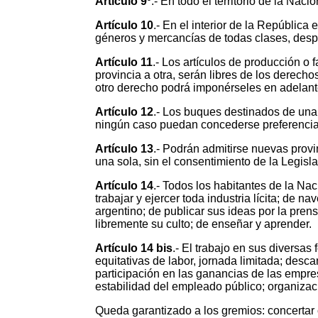
Artículo 9º
.- En todo el territorio de la Na
Artículo 10
.- En el interior de la República
géneros y mercancías de todas clases, des
Artículo 11
.- Los artículos de producción o 
provincia a otra, serán libres de los derech
otro derecho podrá imponérseles en adelante,
Artículo 12
.- Los buques destinados de una 
ningún caso puedan concederse preferencias
Artículo 13
.- Podrán admitirse nuevas provin
una sola, sin el consentimiento de la Legisl
Artículo 14
.- Todos los habitantes de la Na
trabajar y ejercer toda industria lícita; de na
argentino; de publicar sus ideas por la pren
libremente su culto; de enseñar y aprender.
Artículo 14 bis
.- El trabajo en sus diversas
equitativas de labor, jornada limitada; desca
participación en las ganancias de las empres
estabilidad del empleado público; organizaci
Queda garantizado a los gremios: concertar co