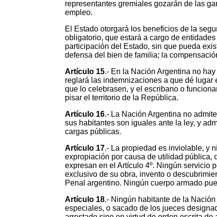
representantes gremiales gozarán de las gar
empleo.
El Estado otorgará los beneficios de la segur
obligatorio, que estará a cargo de entidade
participación del Estado, sin que pueda exist
defensa del bien de familia; la compensació
Artículo 15
.- En la Nación Argentina no hay
reglará las indemnizaciones a que dé lugar
que lo celebrasen, y el escribano o funciona
pisar el territorio de la República.
Artículo 16
.- La Nación Argentina no admite
sus habitantes son iguales ante la ley, y ad
cargas públicas.
Artículo 17
.- La propiedad es inviolable, y 
expropiación por causa de utilidad pública,
expresan en el Artículo 4º. Ningún servicio p
exclusivo de su obra, invento o descubrimie
Penal argentino. Ningún cuerpo armado puede
Artículo 18
.- Ningún habitante de la Nación
especiales, o sacado de los jueces designad
arrestado sino en virtud de orden escrita de