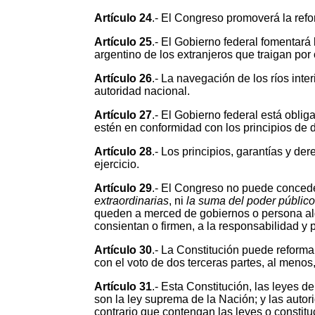
Artículo 24
.- El Congreso promoverá la refor
Artículo 25
.- El Gobierno federal fomentará l
argentino de los extranjeros que traigan por o
Artículo 26
.- La navegación de los ríos int
autoridad nacional.
Artículo 27
.- El Gobierno federal está obli
estén en conformidad con los principios de 
Artículo 28
.- Los principios, garantías y de
ejercicio.
Artículo 29
.- El Congreso no puede conceder
extraordinarias
, ni
la suma del poder públic
queden a merced de gobiernos o persona algu
consientan o firmen, a la responsabilidad y p
Artículo 30
.- La Constitución puede reforma
con el voto de dos terceras partes, al meno
Artículo 31
.- Esta Constitución, las leyes 
son la ley suprema de la Nación; y las auto
contrario que contengan las leyes o constitu