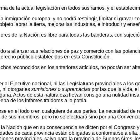
ma de la actual legislación en todos sus ramos, y el establecimi
a inmigración europea; y no podrá restringir, limitar ni gravar c
bjeto labrar la tierra, mejorar las industrias, e introducir y ense
eriores de la Nación es libre para todas las banderas, con sujec
gado a afianzar sus relaciones de paz y comercio con las potenc
derecho público establecidos en esta Constitución.
rechos reconocidos en los anteriores artículos, no podrán ser a
 al Ejecutivo nacional, ni las Legislaturas provinciales a los 
o
, ni otorgarles
sumisiones o supremacías
por las que la vida, el
na. Actos de esta naturaleza llevan consigo una nulidad insana
ena de los infames traidores a la patria.
rse en el todo o en cualquiera de sus partes. La necesidad de 
s, de sus miembros; pero no se efectuará sino por una Convenc
de la Nación que en su consecuencia se dicten por el Congreso y 
ridades de cada provincia están obligadas a conformarse a ella,
ciones provinciales, salvo para la provincia de Buenos Aires, lo