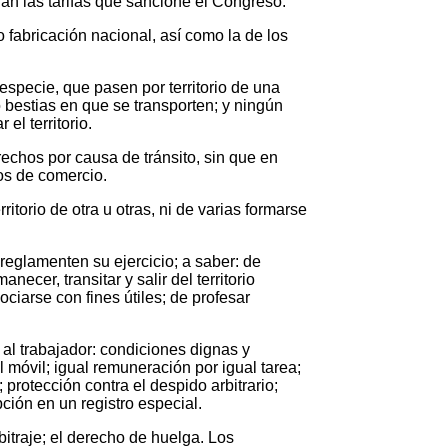
irán las tarifas que sancione el Congreso.
 o fabricación nacional, así como la de los
especie, que pasen por territorio de una
o bestias en que se transporten; y ningún
el territorio.
rechos por causa de tránsito, sin que en
tos de comercio.
itorio de otra u otras, ni de varias formarse
reglamenten su ejercicio; a saber: de
necer, transitar y salir del territorio
ciarse con fines útiles; de profesar
 al trabajador: condiciones dignas y
l móvil; igual remuneración por igual tarea;
protección contra el despido arbitrario;
pción en un registro especial.
bitraje; el derecho de huelga. Los