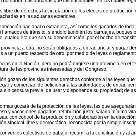
ción no habrá más aduanas que las nacionales, en las cuales reg
 es libre de derechos la circulación de los efectos de producción
pachadas en las aduanas exteriores.
fabricación nacional o extranjera, así como los ganados de toda 
os llamados de tránsito, siéndolo también los carruajes, buques 
 cualquiera que sea su denominación, por el hecho de transitar 
provincia a otra, no serán obligados a entrar, anclar y pagar de
 a un puerto respecto de otro, por medio de leyes o reglamen
cias en la Nación; pero no podrá erigirse una provincia en el terr
atura de las provincias interesadas y del Congreso.
ción gozan de los siguientes derechos conforme a las leyes que 
vegar y comerciar; de peticionar a las autoridades; de entrar, perma
sa sin censura previa; de usar y disponer de su propiedad; de aso
 formas gozará de la protección de las leyes, las que asegurarán
nso y vacaciones pagados; retribución justa; salario mínimo vita
as, con control de la producción y colaboración en la dirección; 
ón sindical libre y democrática, reconocida por la simple inscri
nvenios colectivos de trabajo; recurrir a la conciliación y al ar