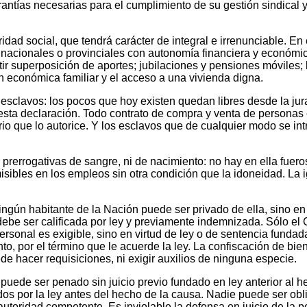
antías necesarias para el cumplimiento de su gestión sindical y
idad social, que tendrá carácter de integral e irrenunciable. En 
s nacionales o provinciales con autonomía financiera y económi
ir superposición de aportes; jubilaciones y pensiones móviles; la
n económica familiar y el acceso a una vivienda digna.
 esclavos: los pocos que hoy existen quedan libres desde la jur
 esta declaración. Todo contrato de compra y venta de personas
rio que lo autorice. Y los esclavos que de cualquier modo se in
 prerrogativas de sangre, ni de nacimiento: no hay en ella fuero
misibles en los empleos sin otra condición que la idoneidad. La 
ningún habitante de la Nación puede ser privado de ella, sino en
 debe ser calificada por ley y previamente indemnizada. Sólo e
ersonal es exigible, sino en virtud de ley o de sentencia fundada
nto, por el término que le acuerde la ley. La confiscación de b
 hacer requisiciones, ni exigir auxilios de ninguna especie.
 puede ser penado sin juicio previo fundado en ley anterior al 
os por la ley antes del hecho de la causa. Nadie puede ser obli
 autoridad competente. Es inviolable la defensa en juicio de la p