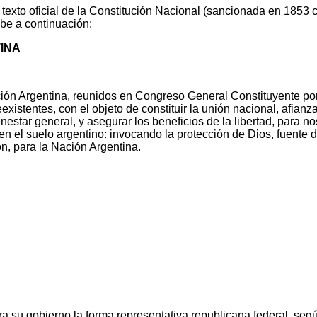
exto oficial de la Constitución Nacional (sancionada en 1853 
ibe a continuación:
TINA
ión Argentina, reunidos en Congreso General Constituyente por
stentes, con el objeto de constituir la unión nacional, afianzar l
estar general, y asegurar los beneficios de la libertad, para no
n el suelo argentino: invocando la protección de Dios, fuente d
n, para la Nación Argentina.
ra su gobierno la forma representativa republicana federal, seg