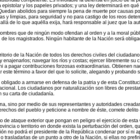
epistolar y los papeles privados; y una ley determinará en qué 
uedan abolidos para siempre la pena de muerte por causas polí
s y limpias, para seguridad y no para castigo de los reos deten
llá de lo que aquélla exija, hará responsable al juez que la au
hombres que de ningún modo ofendan al orden y a la moral públic
d de los magistrados. Ningún habitante de la Nación será obliga
rritorio de la Nación de todos los derechos civiles del ciudadan
 enajenarlos; navegar los ríos y costas; ejercer libremente su c
 ni a pagar contribuciones forzosas extraordinarias. Obtienen n
r este término a favor del que lo solicite, alegando y probando 
 obligado a armarse en defensa de la patria y de esta Constituci
acional. Los ciudadanos por naturalización son libres de prestar 
 su carta de ciudadanía.
erna, sino por medio de sus representantes y autoridades creada
erechos del pueblo y peticione a nombre de éste, comete delito
 o de ataque exterior que pongan en peligro el ejercicio de esta
provincia o territorio en donde exista la perturbación del orden,
ón no podrá el presidente de la República condenar por sí ni ap
 trasladarlas de un punto a otro de la Nación, si ellas no prefiri