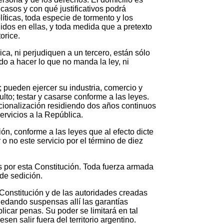
casos y con qué justificativos podrá
ticas, toda especie de tormento y los
idos en ellas, y toda medida que a pretexto
torice.
a, ni perjudiquen a un tercero, están sólo
do a hacer lo que no manda la ley, ni
o; pueden ejercer su industria, comercio y
ulto; testar y casarse conforme a las leyes.
acionalización residiendo dos años continuos
servicios a la República.
ón, conforme a las leyes que al efecto dicte
o no este servicio por el término de diez
s por esta Constitución. Toda fuerza armada
 de sedición.
 Constitución y de las autoridades creadas
 quedando suspensas allí las garantías
licar penas. Su poder se limitará en tal
esen salir fuera del territorio argentino.