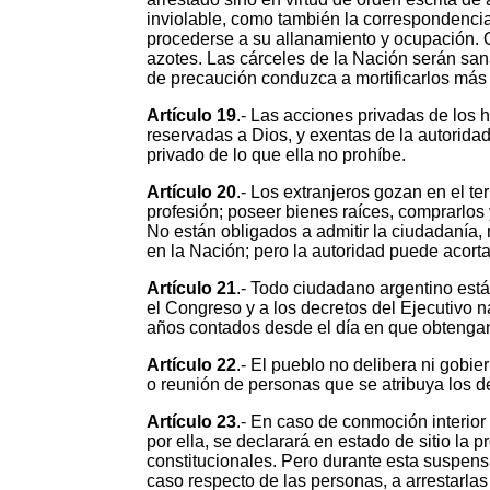
inviolable, como también la correspondencia 
procederse a su allanamiento y ocupación. Q
azotes. Las cárceles de la Nación serán sana
de precaución conduzca a mortificarlos más a
Artículo 19
.- Las acciones privadas de los 
reservadas a Dios, y exentas de la autorida
privado de lo que ella no prohíbe.
Artículo 20
.- Los extranjeros gozan en el te
profesión; poseer bienes raíces, comprarlos y
No están obligados a admitir la ciudadanía,
en la Nación; pero la autoridad puede acorta
Artículo 21
.- Todo ciudadano argentino está
el Congreso y a los decretos del Ejecutivo n
años contados desde el día en que obtengan
Artículo 22
.- El pueblo no delibera ni gobi
o reunión de personas que se atribuya los d
Artículo 23
.- En caso de conmoción interior
por ella, se declarará en estado de sitio la 
constitucionales. Pero durante esta suspensi
caso respecto de las personas, a arrestarlas o